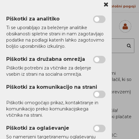
Kontakt
Proizvajalci
Splošni pogoji
Piškotki za analitiko
Ti se uporabljajo za beleženje analitike
obsikanosti spletne strani in nam zagotavljajo
Prijavi se
podatke na podlagi katerih lahko zagotovimo
Registriraj se
boljšo uporabniško izkušnjo.
Ste pozabili
geslo?
Piškotki za družabna omrežja
MOŽNOSTI PLAČILA
Piškotki potrebni za vtičnike za deljenje
V treh korakih pred oddajo naročila vam med vsemi
vsebin iz strani na socialna omrežja.
možnostmi ponudimo le tiste načine dostave in plačil, ki so
za izbrane izdelke v košarici na voljo:
Piškotki za komunikacijo na strani
plačilo s predhodnim nakazilom (dostava, osebni prevzem)
plačilo po računu (dostava, osebni prevzem)
Piškotki omogočajo prikaz, kontaktiranje in
PLAČILO S PREDHODNIM NAKAZILOM
komunikacijo preko komunikacijskega
Priporočamo kot cenovno najugodnejši način plačila!
vtičnika na strani.
Naročeno blago lahko na vaši banki ali spletni banki plačate
z nakazilom na transakcijski račun podjetja Alterna
Piškotki za oglaševanje
Distribucija d.d.o
Addiko bank d.d., IBAN: SI56330000006412273, BIC:
So namenjeni targetiranemu oglaševanju