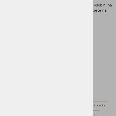
Če potrebujete dodatne informacije ali pojasnila o vsebini na
tej strani, prosimo, da nam vaše vprašanje posredujete na
naš kontaktni naslov!
Domov
Novice
Dostava
Možnosti plačila
Varstvo podatkov
Splošni pogoji poslovanja