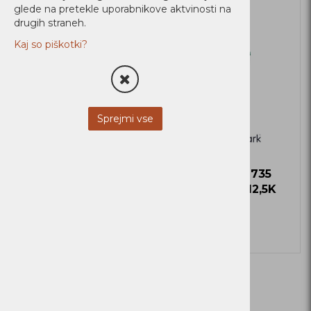
glede na pretekle uporabnikove aktvinosti na
Ni zaloge
Ni zaloge
drugih straneh.
Kaj so piškotki?
Sprejmi vse
Toner CS735 Yellow
Toner CS735
12,5K
Magenta 12,5K
Zaloga
Zaloga
Več