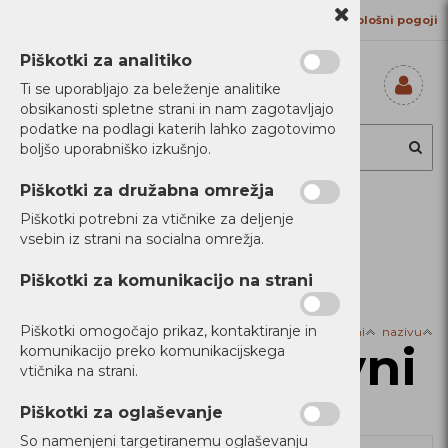
Kontakt
Proizvajalci
Splošni pogoji
Piškotki za analitiko
Ti se uporabljajo za beleženje analitike
obsikanosti spletne strani in nam zagotavljajo
Prijavi se
podatke na podlagi katerih lahko zagotovimo
Registriraj se
boljšo uporabniško izkušnjo.
Ste pozabili
geslo?
Piškotki za družabna omrežja
Piškotki potrebni za vtičnike za deljenje
Filtriraj izdelke
vsebin iz strani na socialna omrežja.
Domov
Tiskalniki
Laserski barvni
Piškotki za komunikacijo na strani
Piškotki omogočajo prikaz, kontaktiranje in
Razvrsti po:
ceni
nazivu
Laserski barvni
komunikacijo preko komunikacijskega
vtičnika na strani.
Piškotki za oglaševanje
So namenjeni targetiranemu oglaševanju