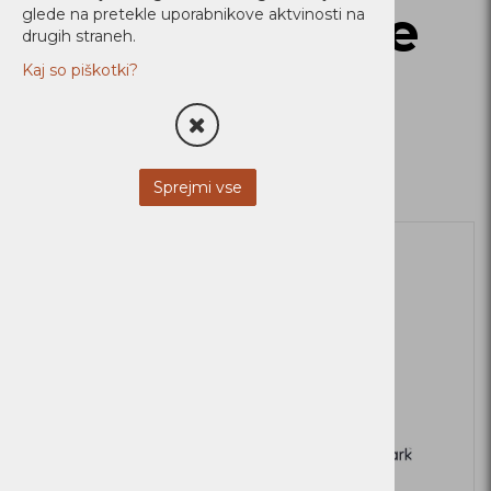
večnamenske
glede na pretekle uporabnikove aktvinosti na
drugih straneh.
naprave
Kaj so piškotki?
1
2
3
Sprejmi vse
Ni zaloge
Ni zaloge