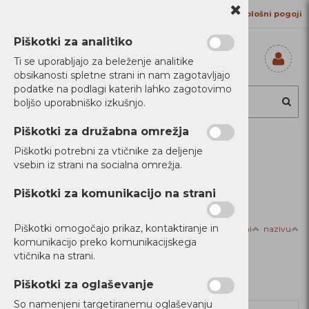
Kontakt
Proizvajalci
Splošni pogoji
Piškotki za analitiko
Ti se uporabljajo za beleženje analitike
obsikanosti spletne strani in nam zagotavljajo
Prijavi se
podatke na podlagi katerih lahko zagotovimo
Registriraj se
boljšo uporabniško izkušnjo.
Ste pozabili
geslo?
Piškotki za družabna omrežja
Piškotki potrebni za vtičnike za deljenje
Filtriraj izdelke
vsebin iz strani na socialna omrežja.
Domov
Dom
Piškotki za komunikacijo na strani
Piškotki omogočajo prikaz, kontaktiranje in
Razvrsti po:
ceni
nazivu
Dom
komunikacijo preko komunikacijskega
vtičnika na strani.
Piškotki za oglaševanje
So namenjeni targetiranemu oglaševanju