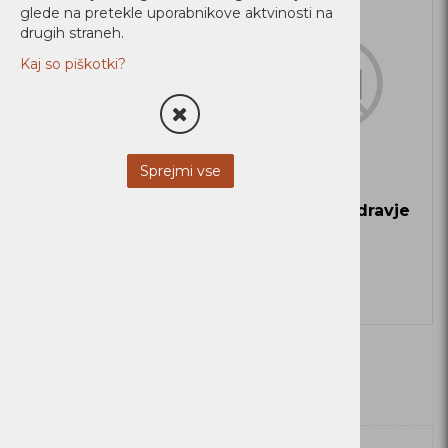
glede na pretekle uporabnikove aktvinosti na
Ni zaloge
Ni zaloge
drugih straneh.
Kaj so piškotki?
Sprejmi vse
N1Plus naprava
Nuvap N2Zdravje
Nuvap - 26
Zaloga
Zaloga
Več