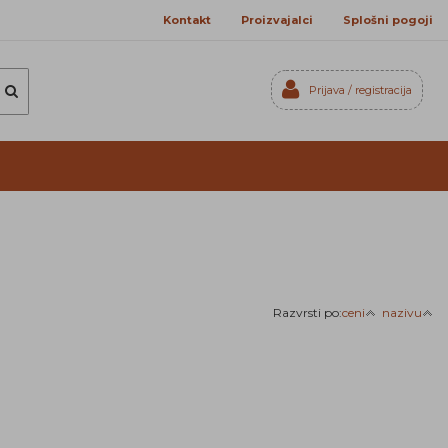
Kontakt
Proizvajalci
Splošni pogoji
Prijava / registracija
Prijavi se
Registriraj se
Ste pozabili geslo?
Razvrsti po:
ceni
nazivu