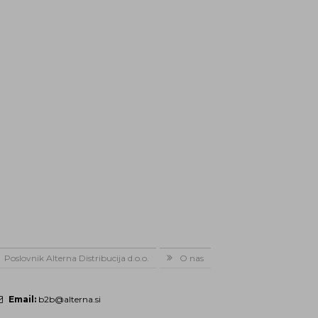
Poslovnik Alterna Distribucija d.o.o.
O nas
Email:
b2b@alterna.si