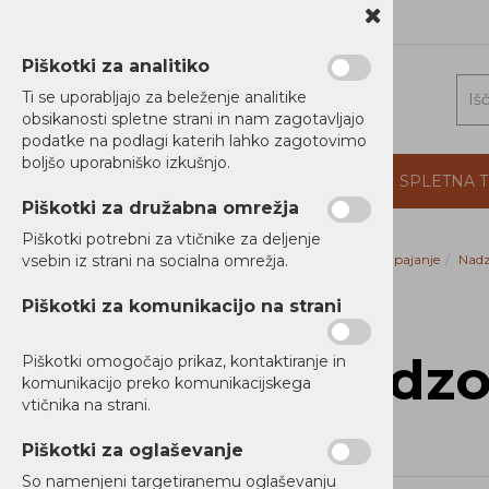
1 5202 800
b2b@alterna.si
Piškotki za analitiko
Ti se uporabljajo za beleženje analitike
obsikanosti spletne strani in nam zagotavljajo
podatke na podlagi katerih lahko zagotovimo
boljšo uporabniško izkušnjo.
DOMOV
PROIZVAJALCI
PODJETJE
SPLETNA 
Piškotki za družabna omrežja
Piškotki potrebni za vtičnike za deljenje
vsebin iz strani na socialna omrežja.
Domov
Napajanje
Nadz
RAČUNALNIKI
Piškotki za komunikacijo na strani
TISKALNIKI
Nadzor
Piškotki omogočajo prikaz, kontaktiranje in
MREŽNA OPREMA
komunikacijo preko komunikacijskega
vtičnika na strani.
NAPAJANJE
Piškotki za oglaševanje
Brezprekinitveno napajanje
UPS
So namenjeni targetiranemu oglaševanju