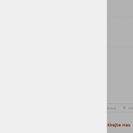
PROGRAMSKA OPREMA
DOM
BLAGOVNA ZNAMKA
CyberPower
Domov
Novice
Dostava
Mo
Kontaktirajte nas