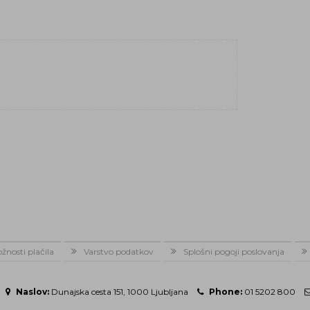
žnosti plačila
Varstvo podatkov
Splošni pogoji poslovanja
Naslov:
Dunajska cesta 151, 1000 Ljubljana
Phone:
01 5202 800