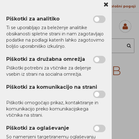
Kontakt
Proizvajalci
Splošni pogoji
Piškotki za analitiko
Ti se uporabljajo za beleženje analitike
obsikanosti spletne strani in nam zagotavljajo
Prijavi se
podatke na podlagi katerih lahko zagotovimo
Registriraj se
boljšo uporabniško izkušnjo.
Ste pozabili
geslo?
Piškotki za družabna omrežja
Eaton 5E 1500iUSB
Piškotki potrebni za vtičnike za deljenje
vsebin iz strani na socialna omrežja.
Piškotki za komunikacijo na strani
Novi Artikli
Ni zaloge
Piškotki omogočajo prikaz, kontaktiranje in
komunikacijo preko komunikacijskega
vtičnika na strani.
Piškotki za oglaševanje
So namenjeni targetiranemu oglaševanju