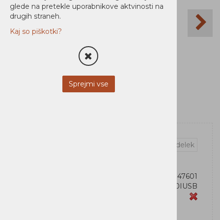
glede na pretekle uporabnikove aktvinosti na
drugih straneh.
Kaj so piškotki?
Sprejmi vse
Vprašaj za izdelek
OEM:
743172047601
Šifra:
5E1500IUSB
Zaloga
Eaton