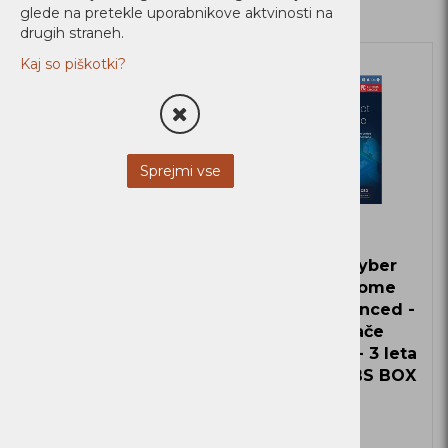
glede na pretekle uporabnikove aktvinosti na
drugih straneh.
Kaj so piškotki?
Ni zaloge
Ni zaloge
Sprejmi vse
Acronis Cyber
Acronis Cyber
Protect Home
Protect Home
Office Advanced -
Office Advanced -
za domače
za domače
uporabnike +500GB
uporabnike - 3 leta
SUBS BOX
+500GB SUBS BOX
Zaloga
Zaloga