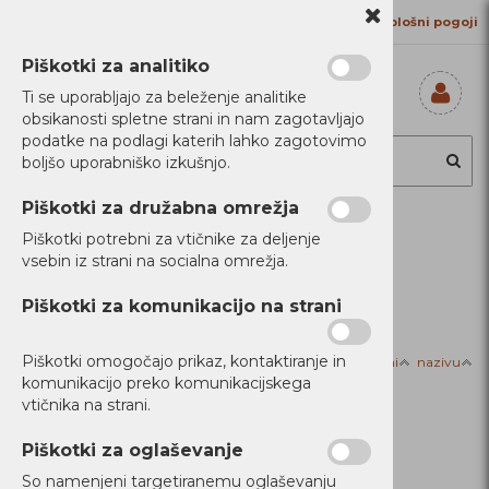
Kontakt
Proizvajalci
Splošni pogoji
Piškotki za analitiko
Ti se uporabljajo za beleženje analitike
obsikanosti spletne strani in nam zagotavljajo
Prijavi se
podatke na podlagi katerih lahko zagotovimo
Registriraj se
boljšo uporabniško izkušnjo.
Ste pozabili
geslo?
Piškotki za družabna omrežja
Piškotki potrebni za vtičnike za deljenje
Filtriraj izdelke
vsebin iz strani na socialna omrežja.
Domov
Programska oprema
Piškotki za komunikacijo na strani
Piškotki omogočajo prikaz, kontaktiranje in
Razvrsti po:
ceni
nazivu
Programska
komunikacijo preko komunikacijskega
vtičnika na strani.
oprema
Piškotki za oglaševanje
So namenjeni targetiranemu oglaševanju