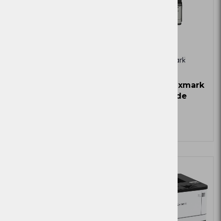
Tiskalnik Lexmark
Tiskalnik Lexmark
CX922de
MX521ade
Zaloga
Zaloga
Več
Ni zaloge
Ni zaloge