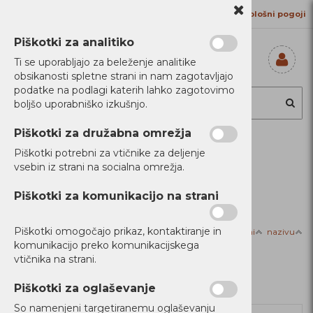
Kontakt
Proizvajalci
Splošni pogoji
Piškotki za analitiko
Ti se uporabljajo za beleženje analitike
obsikanosti spletne strani in nam zagotavljajo
Prijavi se
podatke na podlagi katerih lahko zagotovimo
Registriraj se
boljšo uporabniško izkušnjo.
Ste pozabili
geslo?
Piškotki za družabna omrežja
Piškotki potrebni za vtičnike za deljenje
Filtriraj izdelke
vsebin iz strani na socialna omrežja.
Domov
Tiskalniki
Piškotki za komunikacijo na strani
Piškotki omogočajo prikaz, kontaktiranje in
Razvrsti po:
ceni
nazivu
Tiskalniki
komunikacijo preko komunikacijskega
vtičnika na strani.
Piškotki za oglaševanje
So namenjeni targetiranemu oglaševanju
Novi Artikli
Novi Artikli