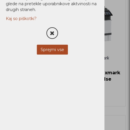
glede na pretekle uporabnikove aktvinosti na
drugih straneh.
Kaj so piškotki?
Sprejmi vse
Tiskalnik Lexmark
Tiskalnik Lexmark
CS735DE
CX735adse
Zaloga
Zaloga
Več
Novi Artikli
Ni zaloge
Ni zaloge