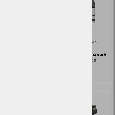
Tiskalnik Lexmark
Tiskalnik Lexmark
CX331adwe
MS823dn
Zaloga
Zaloga
Več
Ni zaloge
Ni zaloge