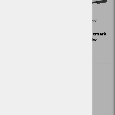
Tiskalnik Lexmark
Tiskalnik Lexmark
MS521dn
MS431dw
Zaloga
Zaloga
Več
Ni zaloge