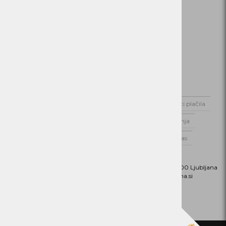
Domov
Novice
Dostava
Možnosti plačila
Varstvo podatkov
Splošni pogoji poslovanja
Poslovnik Alterna Distribucija d.o.o.
O nas
Kontaktirajte nas
Naslov:
Dunajska cesta 151, 1000 Ljubljana
Phone:
01 5202 800
Email:
b2b@alterna.si