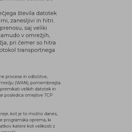
čjega števila datotek
i, zanesljivi in hitri.
prenosu, saj veliki
 zamudo v omrežjih,
ja, pri čemer so hitra
otokol transportnega
e procese in odločitve,
m omrežju (WAN), pomembnejša.
premikati velikih datotek in
To je posledica omejitve TCP
reje, kot je to možno danes,
je programska oprema, ki
kov katere koli velikosti z