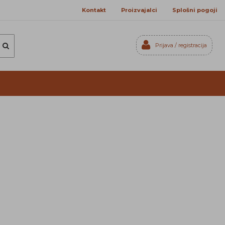
Kontakt
Proizvajalci
Splošni pogoji
Prijava / registracija
Prijavi se
Registriraj se
Ste pozabili geslo?