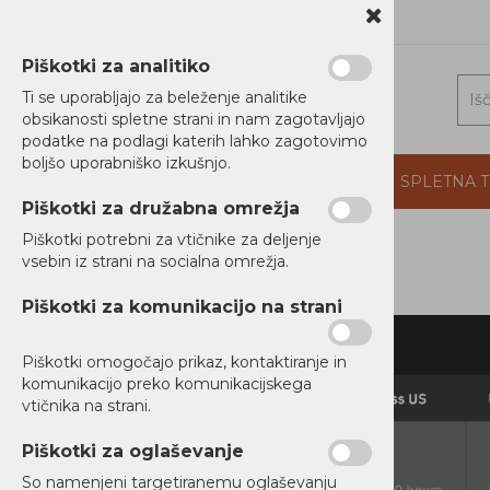
1 5202 800
b2b@alterna.si
Piškotki za analitiko
Ti se uporabljajo za beleženje analitike
obsikanosti spletne strani in nam zagotavljajo
podatke na podlagi katerih lahko zagotovimo
boljšo uporabniško izkušnjo.
DOMOV
PROIZVAJALCI
PODJETJE
SPLETNA 
Piškotki za družabna omrežja
Piškotki potrebni za vtičnike za deljenje
vsebin iz strani na socialna omrežja.
Piškotki za komunikacijo na strani
Piškotki omogočajo prikaz, kontaktiranje in
komunikacijo preko komunikacijskega
vtičnika na strani.
Piškotki za oglaševanje
So namenjeni targetiranemu oglaševanju