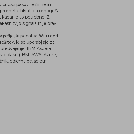
ičnosti pasovne širine in
 prometa, hkrati pa omogoča,
, kadar je to potrebno. Z
asnitvijo signala in je prav
rafijo, ki podatke ščiti med
ešitev, ki se uporabljajo za
o predvajanje. IBM Aspera
rmi v oblaku (IBM, AWS, Azure,
nik, odjemalec, spletni