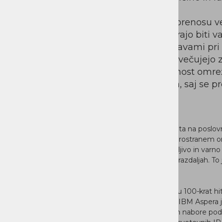
katerimi upravljajo.
Povečalo se je tudi povpraševanju po prenosu ve
znotraj in izven podjetij. Ti prenosi morajo biti varn
Nekatera podjetja se že srečujejo s težavami pri 
prenosi datotek pri večjih razdaljah povečujejo
izgubo paketov in vplivajo na prepustnost omrež
in namenska omrežja enako prizadeta, saj se pr
sloja (TCP) istočasno ne povečuje.
Ker velikost in obseg podatkov neposredno vplivata na poslovn
postaja hitrost, s katero se podatki premikajo po prostrane
Večina današnjih orodij v uporabi ne morejo zanesljivo in varno 
večjih količin podatkov z veliko hitrostjo pri daljših razdaljah. 
protokola za prenos podatkov.
IBM Aspera je lahko odgovor na težave.
Možnost premikanja podatkov kamor koli na svetu 100-krat hit
bi močno spremenilo podobo sodobne industrije. IBM Aspera 
uporabnikom omogoča prenos kritičnih datotek in nabore podat