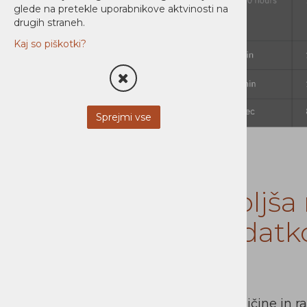
glede na pretekle uporabnikove aktvinosti na
drugih straneh.
Kaj so piškotki?
Sprejmi vse
IBM Aspera: najboljša 
prenos velikih podatk
11.11.2021 13:17
Podjetja se spopadajo s hitro rastjo količine in r