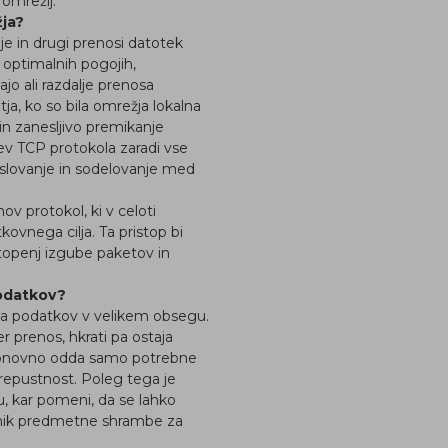
 omrežij.
žja?
e in drugi prenosi datotek
 optimalnih pogojih,
o ali razdalje prenosa
tja, ko so bila omrežja lokalna
n zanesljivo premikanje
ev TCP protokola zaradi vse
oslovanje in sodelovanje med
v protokol, ki v celoti
kovnega cilja. Ta pristop bi
stopenj izgube paketov in
podatkov?
a podatkov v velikem obsegu.
er prenos, hkrati pa ostaja
l ponovno odda samo potrebne
prepustnost. Poleg tega je
, kar pomeni, da se lahko
snik predmetne shrambe za