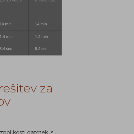
rešitev za
ov
aznolikosti datotek, s