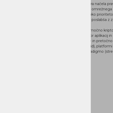
Nadzor hitrosti integriran v protokol FASP® podpira načela prav
izogibanja prezasedenosti ob prisotnosti drugega omrežnega
da se večja pasovna širina dodeli za prenose z visoko prioriteto
uporabo Aspere se učinkovitost pasovne širine ne poslabša z zak
tako zelo odporna na izgubo paketov.
IBM Aspera FASP® šifrira podatke uporabnikov z močno kriptog
prenosom in mirovanjem. Na voljo je celoten nabor aplikacij in r
prenos, sinhronizacijo, avtomatizacijo, sodelovanje in pretočn
deluje v kateri koli infrastrukturi (lokalni, oblak, hibrid), platfo
Google) in operacijskem sistemu, ne glede na paradigmo (strež
brskalnik, mobilni telefon).