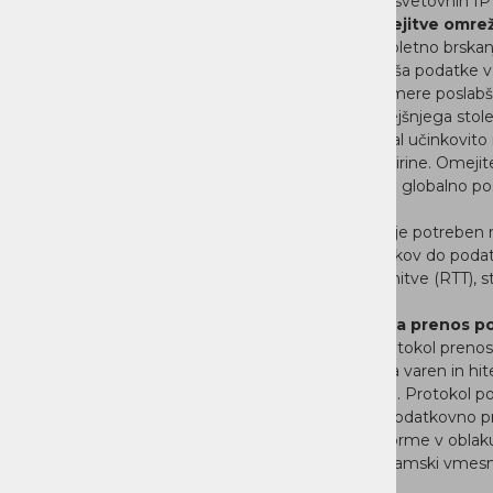
največjo hitrostjo prek obstoječe infrastrukture in svetovnih IP
IBM Aspera: kako jim je uspelo premagati omejitve omre
Na splošno se FTP standard za prenos datotek, spletno brskanj
zanašajo na TCP protokol. Slednji zanesljivo prenaša podatke v
zmogljivost pa začne upadati, ko se omrežne razmere poslabšaj
povečajo. TCP je bil prvotno razvit v 70-ih letih prejšnjega stole
in podatkovne datoteke majhne. TPC je omogočal učinkovito i
podatkov po LAN omrežjih z zelo malo pasovne širine. Omejit
večje velikosti in obsega datotek močno vpliva na globalno p
razpršenimi skupinami zaposlenih.
Za prenos obsežnih podatkov z največjo hitrostjo je potreben no
izkorišča razpoložljivo pasovno širino od vira podatkov do podat
moral obravnavati velik razpon omrežnih časov vrnitve (RTT), 
zmogljivosti omrežne pasovne širine.
Zakaj je IBM Aspera FASP boljša tehnologija za prenos 
IBM® Aspera® FASP® je tehnologija oziroma protokol prenos
Implementirana je na aplikativni ravni in zagotavlja varen in hit
združljiva z obstoječim omrežjem in infrastrukturo. Protoko
podatke, ki še niso na poti, kar zagotavlja 100 % podatkovno 
FASP® protokol vgrajen v vse vodilne javne platforme v oblaku
prenosi podatkov neposredno zapisujejo na programski vme
takojšen dostop do podatkov.