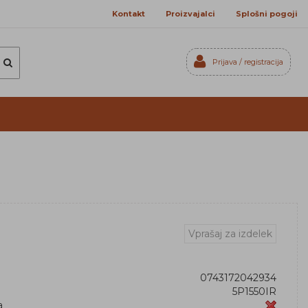
Kontakt
Proizvajalci
Splošni pogoji
Prijava / registracija
Prijavi se
Registriraj se
Ste pozabili geslo?
Vprašaj za izdelek
0743172042934
5P1550IR
a