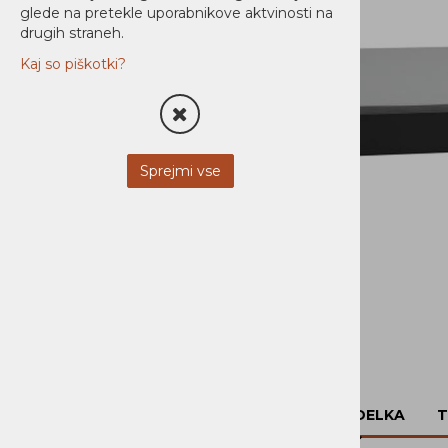
glede na pretekle uporabnikove aktvinosti na
Polnilci in baterije
drugih straneh.
Kaj so piškotki?
Prenapetostne zaščite
Napajanje
Nadzor in upravljanje
Sprejmi vse
PDU
AUDIO / VIDEO
STREŽNIKI
MOBILNA OPREMA
NI KATEGORIZIRANO
PROGRAMSKA OPREMA
OPIS IZDELKA
T