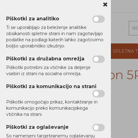
1 5202 800
b2b@alterna.si
Piškotki za analitiko
Ti se uporabljajo za beleženje analitike
obsikanosti spletne strani in nam zagotavljajo
podatke na podlagi katerih lahko zagotovimo
boljšo uporabniško izkušnjo.
DOMOV
PROIZVAJALCI
PODJETJE
SPLETNA 
Piškotki za družabna omrežja
Piškotki potrebni za vtičnike za deljenje
Eaton 5
vsebin iz strani na socialna omrežja.
RAČUNALNIKI
Piškotki za komunikacijo na strani
TISKALNIKI
Novi Artikli
Piškotki omogočajo prikaz, kontaktiranje in
MREŽNA OPREMA
Ni zaloge
komunikacijo preko komunikacijskega
vtičnika na strani.
NAPAJANJE
Piškotki za oglaševanje
Brezprekinitveno napajanje
UPS
So namenjeni targetiranemu oglaševanju