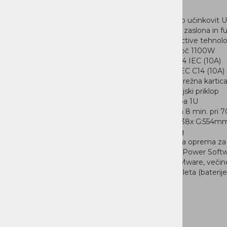
DOM
Energetsko učinkovit 
preko LCD zaslona in f
Line interactive tehnol
nazivna moč 1100W
vhod: 1x C14 IEC (10A)
izhod: 8x IEC C14 (10A)
OPCIJA: mrežna kartic
USB ali serijski priklop
rack izvedba 1U
avtonomija 8 min. pri 
V:43,2x Š:438x G:554m
teža: 15,6kg
programska oprema za 
Intelligent Power Softw
HyperV, VMware, večin
garancija 3 leta (baterije 