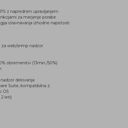
UPS z naprednim upravljanjem
unkcijami za merjenje porabe
ogija izravnavanja izhodne napetosti
a za web/snmp nadzor
70% obremenitvi (13min./50%)
m
nadzor delovanja:
are Suite, kompatibilna z:
o OS
2 leti)