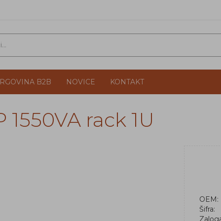
TRGOVINA B2B
NOVICE
KONTAKT
P 1550VA rack 1U
OEM:
Šifra:
Zalog