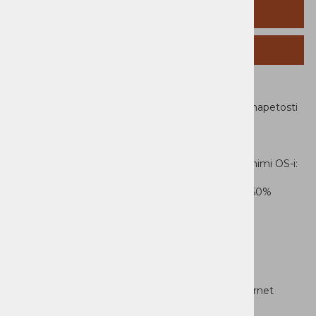
TEHNIČNI PODATKI
SORODNI IZDELKI
Line interactive tehnologija izravnavanja izhodne napetosti
(AVR z Booster/Fader)
nazivna moč 900W
izhod: 8x IEC C13 (10A)
USB povezava (kabel priložen) za uporabo z različnimi OS-i:
Windows Vista/7/8, Linux, Mac OS X
avtonomija 8 min. pri 70% obremenitvi/11min.pri 50%
dimenzije: 250x87x382mm
teža: 11,08kg
garancija 2 leti
Ostale lastnosti:
* avtomatsko preverjanje baterij
* enostavna zamenjava baterij
* prenapšetostna zaščita mrežne, telefonske, internet
povezave