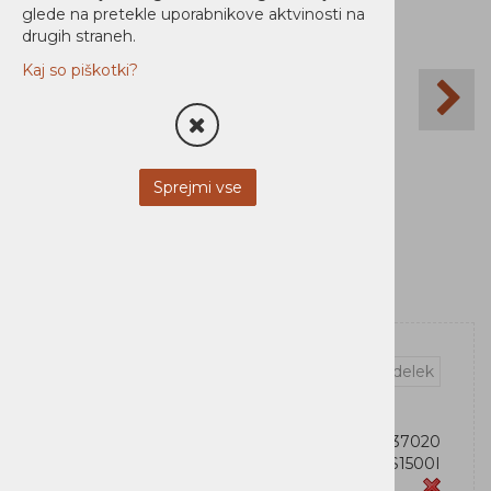
glede na pretekle uporabnikove aktvinosti na
drugih straneh.
Kaj so piškotki?
Sprejmi vse
Vprašaj za izdelek
OEM:
743172437020
Šifra:
5S1500I
Zaloga