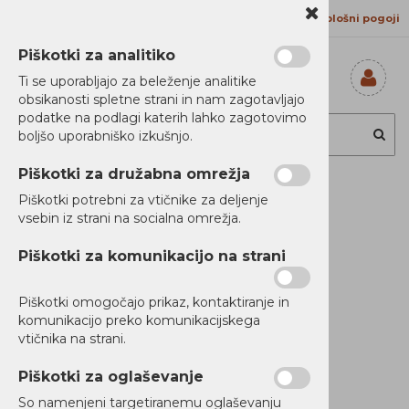
Kontakt
Proizvajalci
Splošni pogoji
Piškotki za analitiko
Ti se uporabljajo za beleženje analitike
obsikanosti spletne strani in nam zagotavljajo
Prijavi se
podatke na podlagi katerih lahko zagotovimo
Registriraj se
boljšo uporabniško izkušnjo.
Ste pozabili
geslo?
Piškotki za družabna omrežja
Eaton 5S 1500VA
Piškotki potrebni za vtičnike za deljenje
vsebin iz strani na socialna omrežja.
UPS
Piškotki za komunikacijo na strani
Piškotki omogočajo prikaz, kontaktiranje in
Novi Artikli
komunikacijo preko komunikacijskega
Ni zaloge
vtičnika na strani.
Piškotki za oglaševanje
So namenjeni targetiranemu oglaševanju