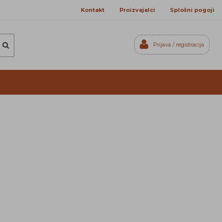
Kontakt
Proizvajalci
Splošni pogoji
Prijava / registracija
Prijavi se
Registriraj se
Ste pozabili geslo?