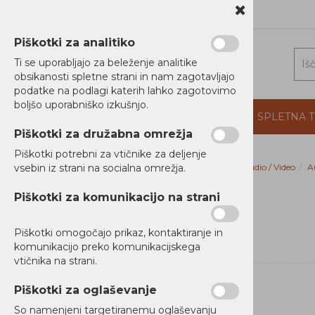
1 5202 800
b2b@alterna.si
Piškotki za analitiko
Ti se uporabljajo za beleženje analitike
obsikanosti spletne strani in nam zagotavljajo
podatke na podlagi katerih lahko zagotovimo
boljšo uporabniško izkušnjo.
DOMOV
PROIZVAJALCI
PODJETJE
SPLETNA 
Piškotki za družabna omrežja
Piškotki potrebni za vtičnike za deljenje
vsebin iz strani na socialna omrežja.
Domov
Audio / Video
A
RAČUNALNIKI
Piškotki za komunikacijo na strani
TISKALNIKI
Piškotki omogočajo prikaz, kontaktiranje in
MREŽNA OPREMA
komunikacijo preko komunikacijskega
vtičnika na strani.
NAPAJANJE
Piškotki za oglaševanje
AUDIO / VIDEO
So namenjeni targetiranemu oglaševanju