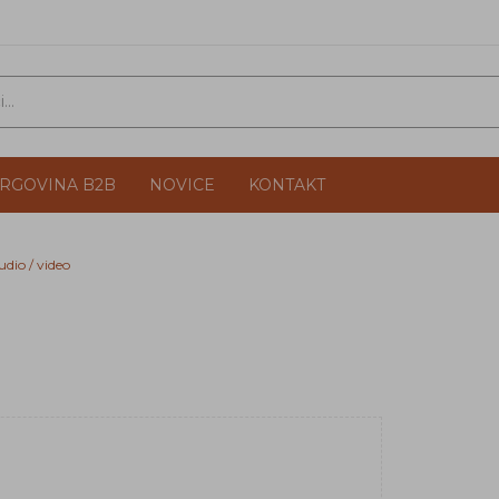
TRGOVINA B2B
NOVICE
KONTAKT
udio / video