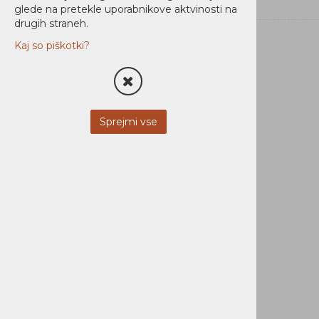
glede na pretekle uporabnikove aktvinosti na
Audio / video
drugih straneh.
Nosilci
Kaj so piškotki?
Slušalke
Multimedijski dodatki
Sprejmi vse
Športne kamere
Dodatki za športne kamere
STREŽNIKI
MOBILNA OPREMA
NI KATEGORIZIRANO
PROGRAMSKA OPREMA
DOM