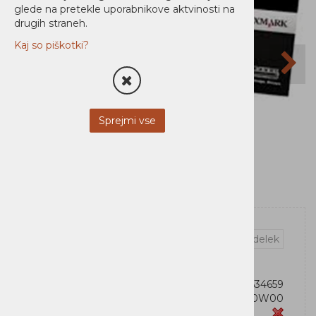
glede na pretekle uporabnikove aktvinosti na
drugih straneh.
Kaj so piškotki?
Sprejmi vse
Vprašaj za izdelek
OEM:
734646534659
Šifra:
54G0W00
Zaloga