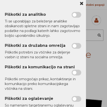
Kontakt
Proizvajalci
Splošni pogoji
Piškotki za analitiko
Ti se uporabljajo za beleženje analitike
obsikanosti spletne strani in nam zagotavljajo
Prijavi se
podatke na podlagi katerih lahko zagotovimo
Registriraj se
boljšo uporabniško izkušnjo.
Ste pozabili
geslo?
Piškotki za družabna omrežja
Waste toner bottle
Piškotki potrebni za vtičnike za deljenje
vsebin iz strani na socialna omrežja.
MS/MX91x 90
Piškotki za komunikacijo na strani
Piškotki omogočajo prikaz, kontaktiranje in
Novi Artikli
komunikacijo preko komunikacijskega
Ni zaloge
vtičnika na strani.
Piškotki za oglaševanje
So namenjeni targetiranemu oglaševanju