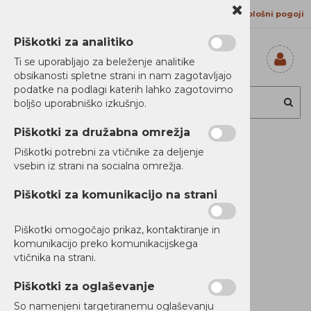
Kontakt
Proizvajalci
Splošni pogoji
Piškotki za analitiko
Ti se uporabljajo za beleženje analitike
obsikanosti spletne strani in nam zagotavljajo
Prijavi se
podatke na podlagi katerih lahko zagotovimo
Registriraj se
boljšo uporabniško izkušnjo.
Ste pozabili
geslo?
Piškotki za družabna omrežja
MS/MX32/4/52/62
Piškotki potrebni za vtičnike za deljenje
vsebin iz strani na socialna omrežja.
Im.Unit do 60k
Piškotki za komunikacijo na strani
Piškotki omogočajo prikaz, kontaktiranje in
Novi Artikli
komunikacijo preko komunikacijskega
Ni zaloge
vtičnika na strani.
Piškotki za oglaševanje
So namenjeni targetiranemu oglaševanju