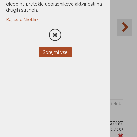
glede na pretekle uporabnikove aktvinosti na
drugih straneh.
Kaj so piškotki?
Sprejmi vse
Vprašaj za izdelek
OEM:
734646637497
Šifra:
56F0Z00
Zaloga