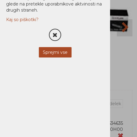
glede na pretekle uporabnikove aktvinosti na
drugih straneh.
Kaj so piškotki?
Sprejmi vse
Vprašaj za izdelek
OEM:
734646534635
Šifra:
54G0H00
Zaloga