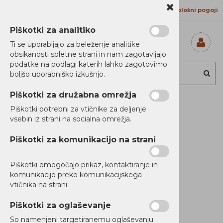
Kontakt
Proizvajalci
Splošni pogoji
Piškotki za analitiko
Ti se uporabljajo za beleženje analitike
obsikanosti spletne strani in nam zagotavljajo
Prijavi se
podatke na podlagi katerih lahko zagotovimo
Registriraj se
boljšo uporabniško izkušnjo.
Ste pozabili
geslo?
Piškotki za družabna omrežja
Toner Lexmark
Piškotki potrebni za vtičnike za deljenje
vsebin iz strani na socialna omrežja.
MS911 32.5k re
Piškotki za komunikacijo na strani
Piškotki omogočajo prikaz, kontaktiranje in
Novi Artikli
komunikacijo preko komunikacijskega
Ni zaloge
vtičnika na strani.
Piškotki za oglaševanje
So namenjeni targetiranemu oglaševanju