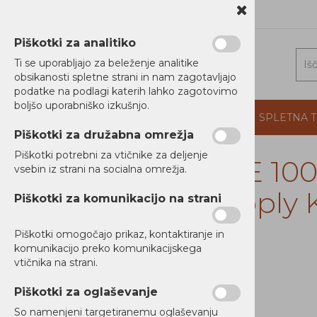
1 5202 800
b2b@alterna.si
Piškotki za analitiko
Ti se uporabljajo za beleženje analitike
obsikanosti spletne strani in nam zagotavljajo
podatke na podlagi katerih lahko zagotovimo
boljšo uporabniško izkušnjo.
DOMOV
PROIZVAJALCI
PODJETJE
SPLETNA 
Piškotki za družabna omrežja
Piškotki potrebni za vtičnike za deljenje
HPE 100
vsebin iz strani na socialna omrežja.
RAČUNALNIKI
Supply K
Piškotki za komunikacijo na strani
TISKALNIKI
Piškotki omogočajo prikaz, kontaktiranje in
MREŽNA OPREMA
komunikacijo preko komunikacijskega
vtičnika na strani.
NAPAJANJE
Ni zaloge
Piškotki za oglaševanje
AUDIO / VIDEO
So namenjeni targetiranemu oglaševanju