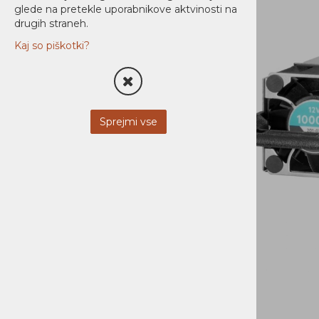
glede na pretekle uporabnikove aktvinosti na
STREŽNIKI
drugih straneh.
Opcije
Kaj so piškotki?
Strežniki
MOBILNA OPREMA
Sprejmi vse
NI KATEGORIZIRANO
PROGRAMSKA OPREMA
DOM