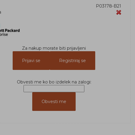
P03178-B21
a
Za nakup morate biti prijavljeni
Prijavi se
Registriraj se
Obvesti me ko bo izdelek na zalogi: