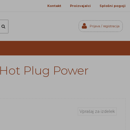
Kontakt
Proizvajalci
Splošni pogoji
Prijava / registracija
Prijavi se
Registriraj se
Ste pozabili geslo?
 Hot Plug Power
Vprašaj za izdelek