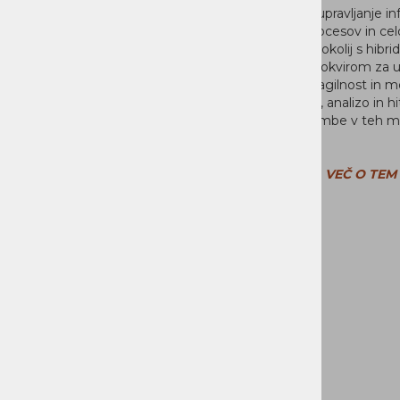
Razvijte nove izvorne aplikacije in
Izboljšajte upravljanje in
izkušnje v oblaku ter hitreje
aplikacij, procesov in ce
prenesite osnovne poslovne
oblakovnih okolij s hibri
aplikacije v katerikoli oblak z uporabo
multicloud okvirom za up
odprtokodnih programske opreme
zagotavlja agilnost in 
in pripravljenih podjetniških
zaznavanje, analizo in h
programskih rešitev.
na spremembe v teh m
okoljih.
VEČ O TEM >>
VEČ O TEM 