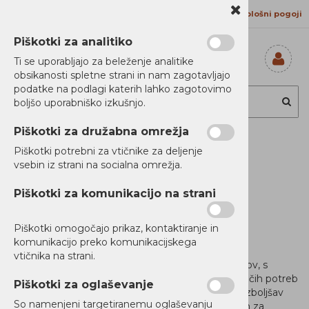
Kontakt
Proizvajalci
Splošni pogoji
Piškotki za analitiko
Ti se uporabljajo za beleženje analitike
obsikanosti spletne strani in nam zagotavljajo
Prijavi se
podatke na podlagi katerih lahko zagotovimo
Registriraj se
boljšo uporabniško izkušnjo.
Ste pozabili
geslo?
Piškotki za družabna omrežja
Prednosti IBM Clouda. Svoboda.
Piškotki potrebni za vtičnike za deljenje
Znanje. Strokovnost.
vsebin iz strani na socialna omrežja.
Piškotki za komunikacijo na strani
♦
Pripravljen za umetno inteligenco.
♦
Popolnoma varen.
♦
IBM Cloud je oblak za poslovanje.
Piškotki omogočajo prikaz, kontaktiranje in
komunikacijo preko komunikacijskega
vtičnika na strani.
IBM je globalni vodja na področju poslovnih oblakov, s
platformo, zasnovano za zadovoljevanje naraščajočih potreb
Piškotki za oglaševanje
podjetij in družbe. Premikajoč se preko preteklih izboljšav
So namenjeni targetiranemu oglaševanju
produktivnosti in stroškov, je IBM Cloud prilagojen za