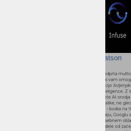
IBM Cloud Pak for Data
IBM Watson
IBM Cloud Pak for Data je platforma
Watson je odprta multi
za podatke in umetno inteligenco, ki
platforma, ki vam omo
modernizira način, na katerega
avtomatizacijo življenjsk
podjetja zbirajo, organizirajo in
umetne inteligence. Z
analizirajo podatke ter uporabljajo
lahko vnesete AI orodja i
umetno inteligenco. Pospešite pot
v svoje podatke, ne gled
do umetne inteligence, da
se nahajate - bodisi na
spremenite način delovanja svojega
AWS-u, Azurju, Googlu a
poslovanja, s platformo podatkov in
lastnem zasebnem obla
umetne inteligence, ki je odprta,
močne modele od začet