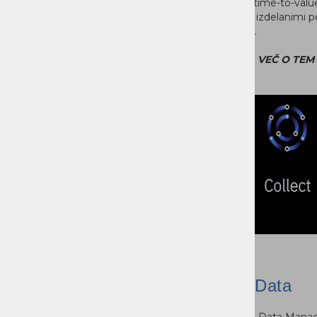
razširljiva in deluje v katerem koli
pospešite "time-to-valu
oblaku.
predhodno izdelanimi p
aplikacijami.
VEČ O TEM >>
VEČ O TEM 
Hybrid Data
DataOps