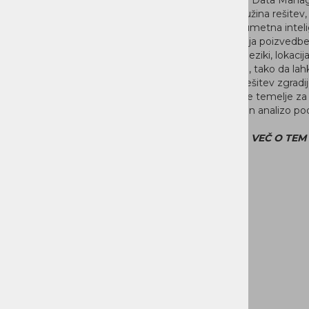
Ustvarite zanesljivo analitično
IBM Hybrid Data Mana
podlago; organizirajte vse svoje
popolna družina rešitev, k
podatke v zanesljivo poslovno
omogoča umetna intelig
pripravljeno platformo z vgrajenim
lahko prevaja poizved
nadzorom upravljanja, varovanja in
dobavitelji, jeziki, lokacij
skladnosti.
strukturami, tako da lah
poslovnih rešitev zgradi
optimizirane temelje za 
upravljanje in analizo p
VEČ O TEM >>
VEČ O TEM 