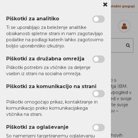
Kontakt
Proizvajalci
Splošni pogoji
Piškotki za analitiko
Ti se uporabljajo za beleženje analitike
obsikanosti spletne strani in nam zagotavljajo
Prijavi se
podatke na podlagi katerih lahko zagotovimo
Registriraj se
boljšo uporabniško izkušnjo.
Ste pozabili
geslo?
Piškotki za družabna omrežja
Data and AI
Piškotki potrebni za vtičnike za deljenje
vsebin iz strani na socialna omrežja.
Pospešite svoje potovanje proti umetni inteligenci s
portfeljem podatkov in umetne inteligence podjetja IBM.
Piškotki za komunikacijo na strani
Pripravite svoje podatke in povečajte vrednost in vpogled v
svoje podatke. Analizirajte in povečajte svoj vpogled v svoje
Piškotki omogočajo prikaz, kontaktiranje in
podatke na zahtevo kjerkoli s pomočjo AI. Pripravite svoje
komunikacijo preko komunikacijskega
podatke za svet umetne inteligence in več oblakov –
vtičnika na strani.
Collect, Organize, Analyze, Infuse in Modernize.
Piškotki za oglaševanje
Funkcionalnosti
♦
Modernize
: Pomagajte strankam pri pripravi njihovih
So namenjeni targetiranemu oglaševanju