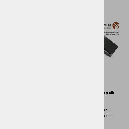
Distribucija klimatskih naprav in toplotnih črpalk
Vivax
Podjetje Alterna Distribucija d.o.o. z novim letom 2025
prevzema zastopstvo in distribucijo klimatskih naprav in
toplotnih črpalk VIVAX.