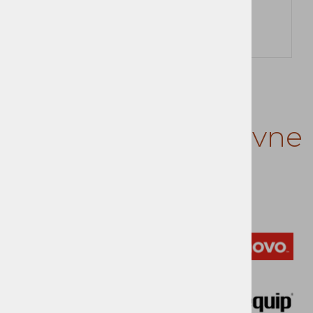
Zaloga
Več
Zastopamo blagovne
znamke