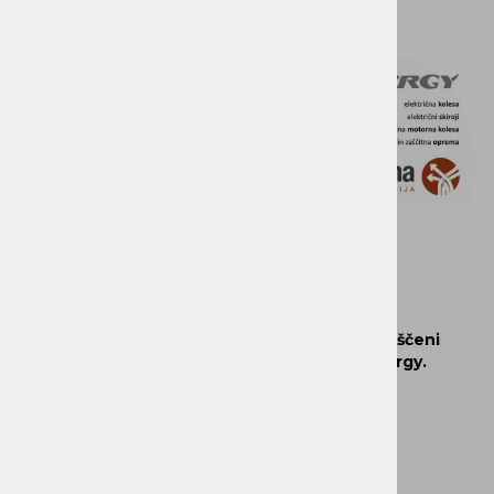
Alterna Distribucija d.o.o. je postala pooblaščeni
distributer izdelkov za e-mobilnost MS Energy.