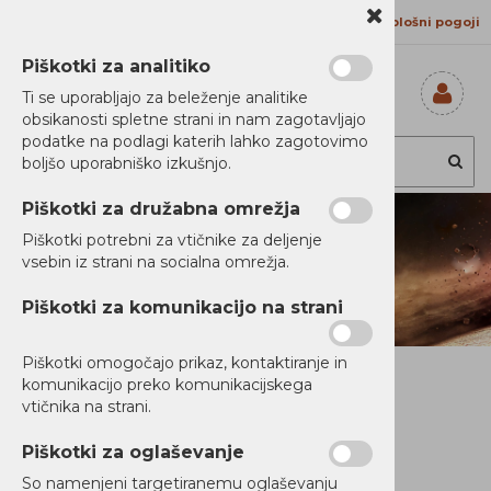
Kontakt
Proizvajalci
Splošni pogoji
Piškotki za analitiko
Ti se uporabljajo za beleženje analitike
obsikanosti spletne strani in nam zagotavljajo
Prijavi se
podatke na podlagi katerih lahko zagotovimo
Registriraj se
boljšo uporabniško izkušnjo.
Ste pozabili
geslo?
Piškotki za družabna omrežja
Piškotki potrebni za vtičnike za deljenje
vsebin iz strani na socialna omrežja.
Piškotki za komunikacijo na strani
Piškotki omogočajo prikaz, kontaktiranje in
komunikacijo preko komunikacijskega
vtičnika na strani.
Piškotki za oglaševanje
So namenjeni targetiranemu oglaševanju