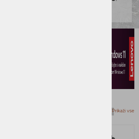
Top
Prikaži vse
1
2
3
4
5
6
7
8
9
10
Novi Artikli
Novi Artikli