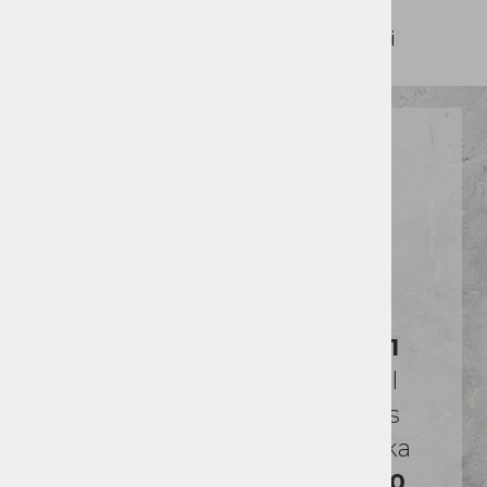
poslovnih partnerjev v Sloveniji
Potrebujete
pomoč?
Pokličite nas na številko
01
5202 800
ali pošljite
email
na
info@alterna.si
. Za vas
smo dosegljivi od ponedeljka
do petka, med
8:00
in
16:00
.