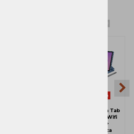
Top izdelki
1
2
3
4
5
6
7
8
9
10
Ni zaloge
Lenovo polnilec
Lenovo Idea Tab
multi-port USB-C
8/256 2,5K Wifi
100W GaN
modra +
Zaloga
tipkovnica