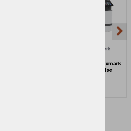
Tiskalnik Lexmark
Tiskalnik Lexmark
CS735DE
CX735adse
Zaloga
Zaloga
Več