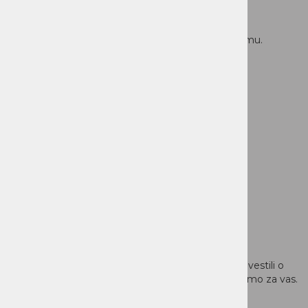
Ne zamudite novosti v našem prodajnem programu.
Prijavite se na naš newsletter
Prijava na newsletter
Registrirajte se
Registrirajte se v spletno trgovino in vas bomo obvestili o
partnerskih cenikih, ki bodo posebej pripravljeni samo za vas.