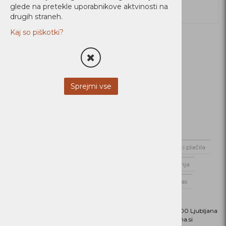
glede na pretekle uporabnikove aktvinosti na
drugih straneh.
Kaj so piškotki?
Sprejmi vse
Domov
Novice
Dostava
Možnosti plačila
Varstvo podatkov
Splošni pogoji poslovanja
Poslovnik Alterna Distribucija d.o.o.
O nas
Kontaktirajte nas
Naslov:
Dunajska cesta 151, 1000 Ljubljana
Phone:
01 5202 800
Email:
b2b@alterna.si