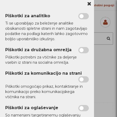
Kontakt
Proizvajalci
Splošni pogoji
Piškotki za analitiko
Ti se uporabljajo za beleženje analitike
obsikanosti spletne strani in nam zagotavljajo
Prijavi se
podatke na podlagi katerih lahko zagotovimo
Registriraj se
boljšo uporabniško izkušnjo.
Ste pozabili
geslo?
Piškotki za družabna omrežja
Piškotki potrebni za vtičnike za deljenje
Filtriraj izdelke
vsebin iz strani na socialna omrežja.
Domov
Mobilna oprema
Piškotki za komunikacijo na strani
Piškotki omogočajo prikaz, kontaktiranje in
komunikacijo preko komunikacijskega
vtičnika na strani.
Piškotki za oglaševanje
So namenjeni targetiranemu oglaševanju