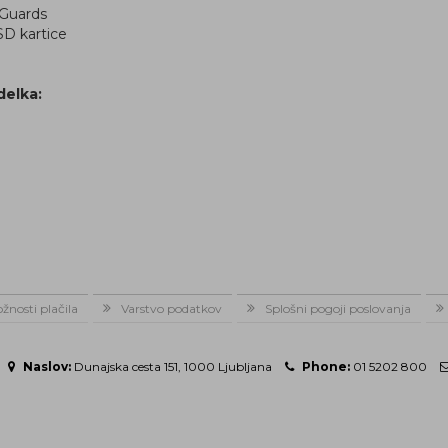
 Guards
D kartice
delka:
žnosti plačila
Varstvo podatkov
Splošni pogoji poslovanja
Naslov:
Dunajska cesta 151, 1000 Ljubljana
Phone:
01 5202 800