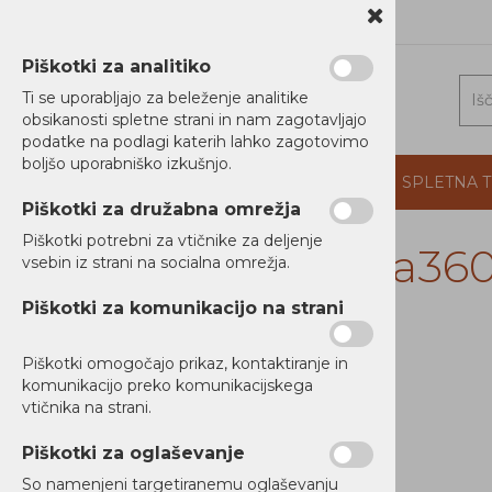
1 5202 800
b2b@alterna.si
Piškotki za analitiko
Ti se uporabljajo za beleženje analitike
obsikanosti spletne strani in nam zagotavljajo
podatke na podlagi katerih lahko zagotovimo
boljšo uporabniško izkušnjo.
DOMOV
PROIZVAJALCI
PODJETJE
SPLETNA 
Piškotki za družabna omrežja
Piškotki potrebni za vtičnike za deljenje
Insta36
vsebin iz strani na socialna omrežja.
RAČUNALNIKI
Piškotki za komunikacijo na strani
TISKALNIKI
Piškotki omogočajo prikaz, kontaktiranje in
MREŽNA OPREMA
Ni zaloge
komunikacijo preko komunikacijskega
vtičnika na strani.
NAPAJANJE
Piškotki za oglaševanje
AUDIO / VIDEO
So namenjeni targetiranemu oglaševanju