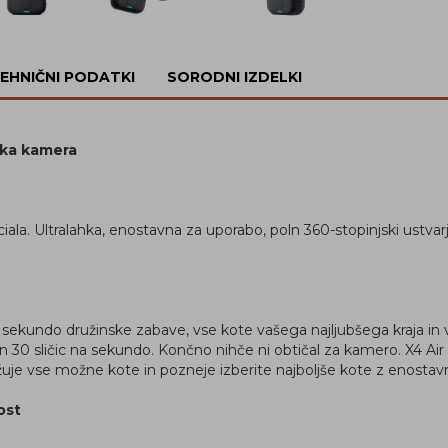
EHNIČNI PODATKI
SORODNI IZDELKI
ska kamera
iala. Ultralahka, enostavna za uporabo, poln 360-stopinjski ustvarj
 sekundo družinske zabave, vse kote vašega najljubšega kraja in
8K in 30 sličic na sekundo. Končno nihče ni obtičal za kamero. X4 A
 vse možne kote in pozneje izberite najboljše kote z enostavnim
ost