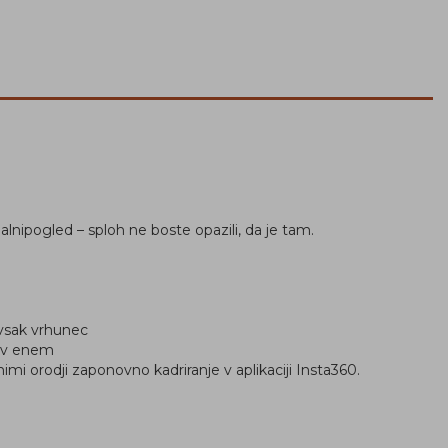
alnipogled – sploh ne boste opazili, da je tam.
 vsak vrhunec
ir v enem
i orodji zaponovno kadriranje v aplikaciji Insta360.