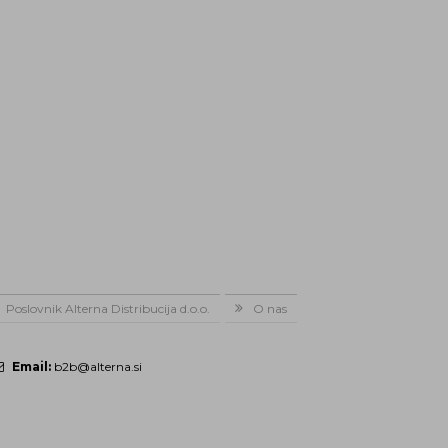
Poslovnik Alterna Distribucija d.o.o.
O nas
Email:
b2b@alterna.si