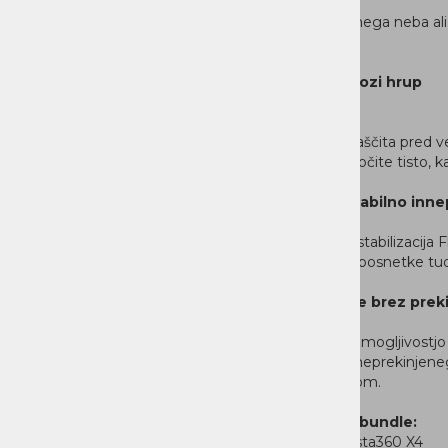
Konec
preoblečenega neba ali
vsakič.
Prereži skozi hrup
Vgrajena zaščita pred ve
slišati, in izločite tist
Gladko, stabilno inne
Napredna stabilizacija 
in stabilne posnetke tu
Ustvarjajte brez prek
Baterija z zmogljivos
88 minut neprekinjenega
avtomobilom.
Standard bundle:
1x Insta360 X4