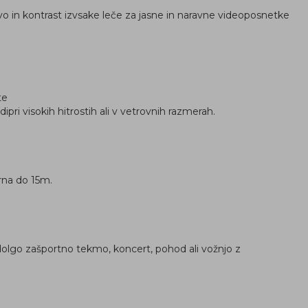
 in kontrast izvsake leče za jasne in naravne videoposnetke
te
dipri visokih hitrostih ali v vetrovnih razmerah.
rna do 15m.
 dolgo zašportno tekmo, koncert, pohod ali vožnjo z