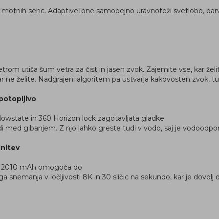
 motnih senc. AdaptiveTone samodejno uravnoteži svetlobo, barvo
trom utiša šum vetra za čist in jasen zvok. Zajemite vse, kar želi
o, kar ne želite. Nadgrajeni algoritem pa ustvarja kakovosten zvok, tu
potopljivo
Flowstate in 360 Horizon lock zagotavljata gladke
di med gibanjem. Z njo lahko greste tudi v vodo, saj je vodoodpo
initev
tjo 2010 mAh omogoča do
 snemanja v ločljivosti 8K in 30 sličic na sekundo, kar je dovolj