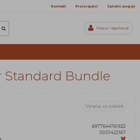
Kontakt
Proizvajalci
Splošni pogoji
Prijava / registracija
Prijavi se
Registriraj se
Ste pozabili geslo?
ir Standard Bundle
Vprašaj za izdelek
6977644761922
0001422167
a