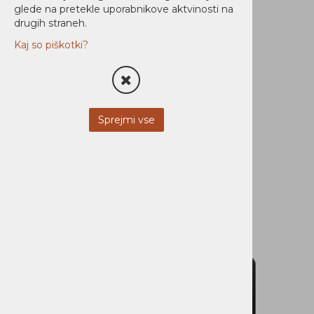
glede na pretekle uporabnikove aktvinosti na
STREŽNIKI
drugih straneh.
MOBILNA OPREMA
Kaj so piškotki?
NI KATEGORIZIRANO
PROGRAMSKA OPREMA
Sprejmi vse
DOM