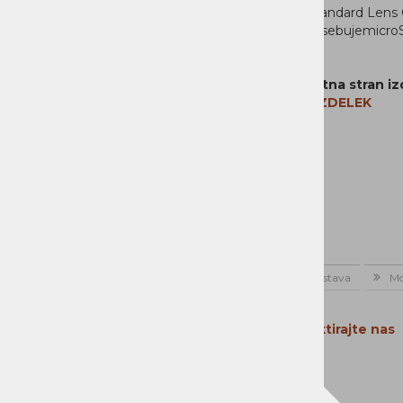
1x Standard Lens
Ne vsebujemicroS
Spletna stran iz
NA IZDELEK
Domov
Novice
Dostava
Mo
Kontaktirajte nas