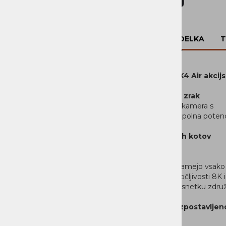
OPIS IZDELKA
T
Insta360 X4 Air akcij
Lahka kot zrak
Elegantna kamera s
težo 165 g, polna potenc
Brez slepih kotov
Dvojni
objektivi ujamejo vsako
v osupljivi ločljivosti 
samem posnetku združuje
Popolna izpostavljen