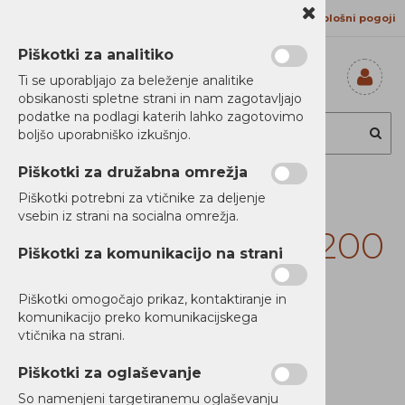
Kontakt
Proizvajalci
Splošni pogoji
Piškotki za analitiko
Ti se uporabljajo za beleženje analitike
obsikanosti spletne strani in nam zagotavljajo
Prijavi se
podatke na podlagi katerih lahko zagotovimo
Registriraj se
boljšo uporabniško izkušnjo.
Ste pozabili
geslo?
Piškotki za družabna omrežja
Cyberpower UPS,
Piškotki potrebni za vtičnike za deljenje
vsebin iz strani na socialna omrežja.
Line interactive, 1200
Piškotki za komunikacijo na strani
VA, 720 W, 8x IEC
Piškotki omogočajo prikaz, kontaktiranje in
C13, LCD display
komunikacijo preko komunikacijskega
vtičnika na strani.
Piškotki za oglaševanje
So namenjeni targetiranemu oglaševanju