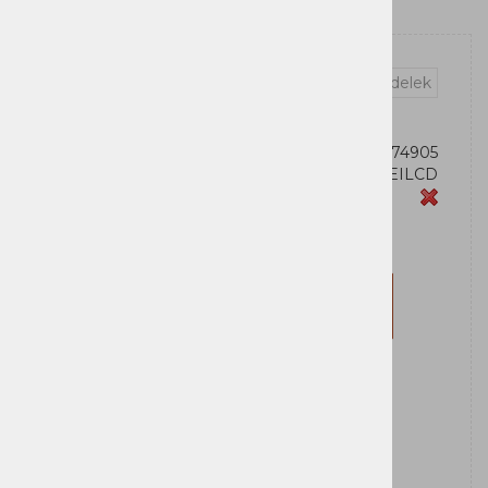
Vprašaj za izdelek
OEM:
4712856274905
Šifra:
VP1200EILCD
Zaloga
CyberPower
Za nakup morate biti prijavljeni
Prijavi se
Registriraj se
Obvesti me ko bo izdelek na zalogi: