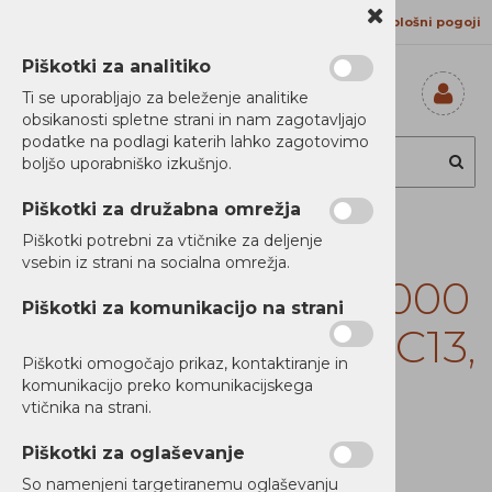
Kontakt
Proizvajalci
Splošni pogoji
Piškotki za analitiko
Ti se uporabljajo za beleženje analitike
obsikanosti spletne strani in nam zagotavljajo
Prijavi se
podatke na podlagi katerih lahko zagotovimo
Registriraj se
boljšo uporabniško izkušnjo.
Ste pozabili
geslo?
Piškotki za družabna omrežja
Cyberpower UPS,
Piškotki potrebni za vtičnike za deljenje
vsebin iz strani na socialna omrežja.
Line interactive, 1000
Piškotki za komunikacijo na strani
VA, 550 W, 6x IEC C13,
Piškotki omogočajo prikaz, kontaktiranje in
LCD display
komunikacijo preko komunikacijskega
vtičnika na strani.
Piškotki za oglaševanje
So namenjeni targetiranemu oglaševanju