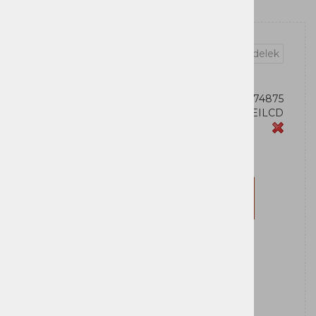
Vprašaj za izdelek
OEM:
4712856274875
Šifra:
VP1000EILCD
Zaloga
CyberPower
Za nakup morate biti prijavljeni
Prijavi se
Registriraj se
Obvesti me ko bo izdelek na zalogi: