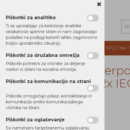
1 5202 800
b2b@alterna.si
Piškotki za analitiko
Ti se uporabljajo za beleženje analitike
obsikanosti spletne strani in nam zagotavljajo
podatke na podlagi katerih lahko zagotovimo
boljšo uporabniško izkušnjo.
DOMOV
PROIZVAJALCI
PODJETJE
SPLETNA 
Piškotki za družabna omrežja
Piškotki potrebni za vtičnike za deljenje
Cyberpo
vsebin iz strani na socialna omrežja.
RAČUNALNIKI
W, 2x IE
Piškotki za komunikacijo na strani
TISKALNIKI
Piškotki omogočajo prikaz, kontaktiranje in
MREŽNA OPREMA
komunikacijo preko komunikacijskega
vtičnika na strani.
NAPAJANJE
Ni zaloge
Piškotki za oglaševanje
Brezprekinitveno napajanje
UPS
So namenjeni targetiranemu oglaševanju