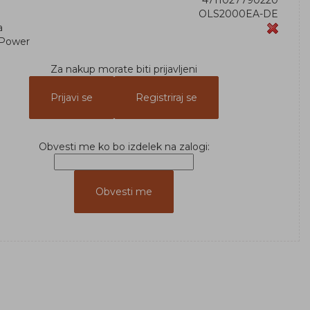
4711027790220
OLS2000EA-DE
a
Power
Za nakup morate biti prijavljeni
Prijavi se
Registriraj se
Obvesti me ko bo izdelek na zalogi: