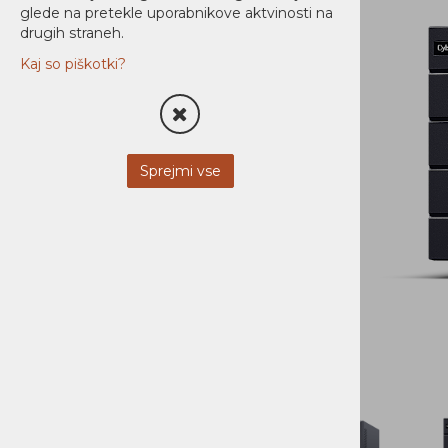
glede na pretekle uporabnikove aktvinosti na
Strežniki
drugih straneh.
Pisarna in dom
Kaj so piškotki?
Brezprekinitveno napajanje UPS
Polnilci in baterije
Prenapetostne zaščite
Sprejmi vse
Napajanje
Nadzor in upravljanje
PDU
AUDIO / VIDEO
STREŽNIKI
MOBILNA OPREMA
NI KATEGORIZIRANO