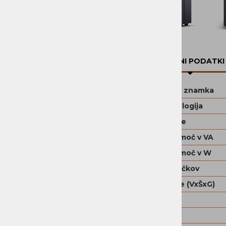
PROGRAMSKA OPREMA
DOM
TEHNIČNI PODATKI
Blagovna znamka
UPS topologija
UPS ohišje
Izhodna moč v VA
Izhodna moč v W
Št. priključkov
Dimenzije (VxŠxG)
Teža
Garancija