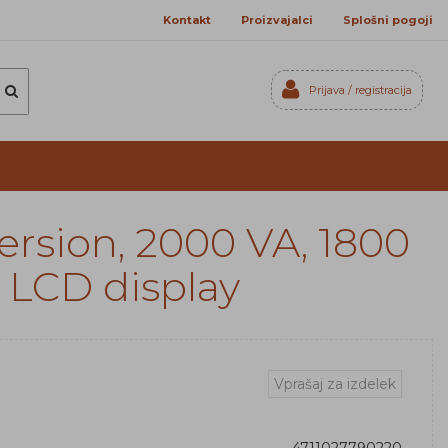
Kontakt
Proizvajalci
Splošni pogoji
Prijava / registracija
Prijavi se
Registriraj se
Ste pozabili geslo?
rsion, 2000 VA, 1800
r LCD display
Vprašaj za izdelek