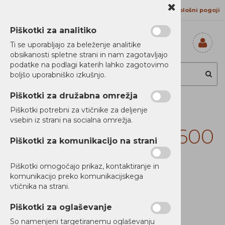
Kontakt
Proizvajalci
Splošni pogoji
Piškotki za analitiko
Ti se uporabljajo za beleženje analitike
obsikanosti spletne strani in nam zagotavljajo
Prijavi se
podatke na podlagi katerih lahko zagotovimo
Registriraj se
boljšo uporabniško izkušnjo.
Ste pozabili
geslo?
Piškotki za družabna omrežja
Cyberpower UPS,
Piškotki potrebni za vtičnike za deljenje
vsebin iz strani na socialna omrežja.
Line interactive, 1600
Piškotki za komunikacijo na strani
VA, 1000 W, Color
Piškotki omogočajo prikaz, kontaktiranje in
LCD display
komunikacijo preko komunikacijskega
vtičnika na strani.
Piškotki za oglaševanje
So namenjeni targetiranemu oglaševanju