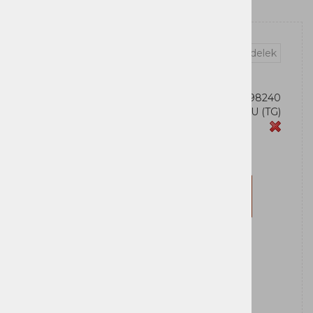
Vprašaj za izdelek
OEM:
4711027798240
Šifra:
CP1600EIPFCRM2U (TG)
Zaloga
CyberPower
Za nakup morate biti prijavljeni
Prijavi se
Registriraj se
Obvesti me ko bo izdelek na zalogi: