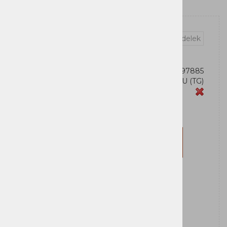
Vprašaj za izdelek
OEM:
4711027797885
Šifra:
CP1500EIPFCRM1U (TG)
Zaloga
CyberPower
Za nakup morate biti prijavljeni
Prijavi se
Registriraj se
Obvesti me ko bo izdelek na zalogi: