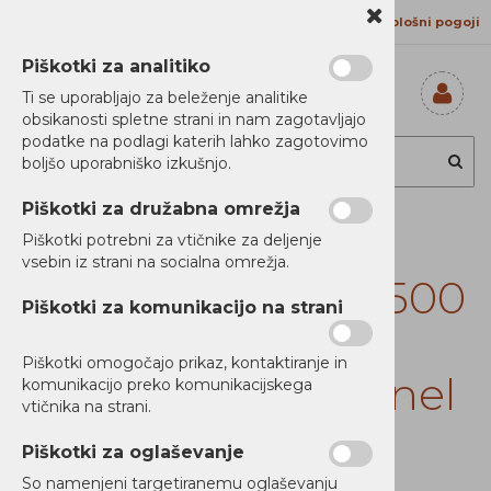
Kontakt
Proizvajalci
Splošni pogoji
Piškotki za analitiko
Ti se uporabljajo za beleženje analitike
obsikanosti spletne strani in nam zagotavljajo
Prijavi se
podatke na podlagi katerih lahko zagotovimo
Registriraj se
boljšo uporabniško izkušnjo.
Ste pozabili
geslo?
Piškotki za družabna omrežja
Cyberpower UPS,
Piškotki potrebni za vtičnike za deljenje
vsebin iz strani na socialna omrežja.
Line interactive, 1500
Piškotki za komunikacijo na strani
VA, 900 W, 6x IEC
Piškotki omogočajo prikaz, kontaktiranje in
C13, Color LCD Panel
komunikacijo preko komunikacijskega
vtičnika na strani.
Piškotki za oglaševanje
So namenjeni targetiranemu oglaševanju