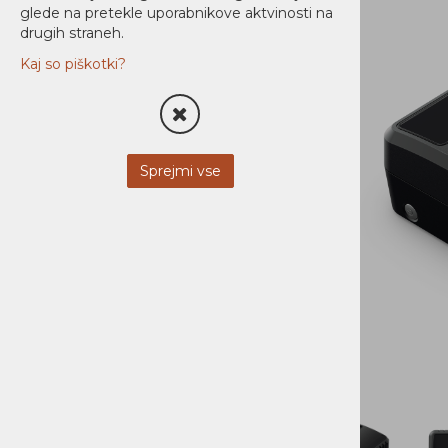
glede na pretekle uporabnikove aktvinosti na
Strežniki
drugih straneh.
Pisarna in dom
Kaj so piškotki?
Brezprekinitveno napajanje UPS
Polnilci in baterije
Prenapetostne zaščite
Sprejmi vse
Napajanje
Nadzor in upravljanje
PDU
AUDIO / VIDEO
STREŽNIKI
MOBILNA OPREMA
NI KATEGORIZIRANO