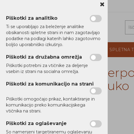
1 5202 800
b2b@alterna.si
Piškotki za analitiko
Ti se uporabljajo za beleženje analitike
obsikanosti spletne strani in nam zagotavljajo
podatke na podlagi katerih lahko zagotovimo
boljšo uporabniško izkušnjo.
DOMOV
PROIZVAJALCI
PODJETJE
SPLETNA 
Piškotki za družabna omrežja
Piškotki potrebni za vtičnike za deljenje
Cyberpow
vsebin iz strani na socialna omrežja.
RAČUNALNIKI
Schuko
Piškotki za komunikacijo na strani
TISKALNIKI
Piškotki omogočajo prikaz, kontaktiranje in
MREŽNA OPREMA
komunikacijo preko komunikacijskega
vtičnika na strani.
NAPAJANJE
Ni zaloge
Piškotki za oglaševanje
Brezprekinitveno napajanje
UPS
So namenjeni targetiranemu oglaševanju