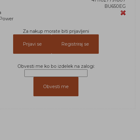
4711027791807
BU650EG
a
Power
Za nakup morate biti prijavljeni
Prijavi se
Registriraj se
Obvesti me ko bo izdelek na zalogi: