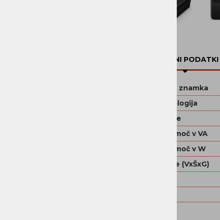
PROGRAMSKA OPREMA
DOM
TEHNIČNI PODATKI
Blagovna znamka
UPS topologija
UPS ohišje
Izhodna moč v VA
Izhodna moč v W
Dimenzije (VxŠxG)
Teža
Garancija