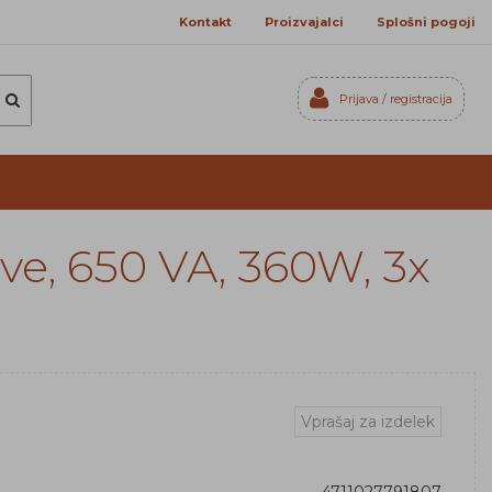
Kontakt
Proizvajalci
Splošni pogoji
Prijava / registracija
Prijavi se
Registriraj se
Ste pozabili geslo?
ve, 650 VA, 360W, 3x
Vprašaj za izdelek