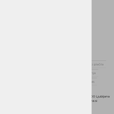
Domov
Novice
Dostava
Možnosti plačila
Varstvo podatkov
Splošni pogoji poslovanja
Poslovnik Alterna Distribucija d.o.o.
O nas
Kontaktirajte nas
Naslov:
Dunajska cesta 151, 1000 Ljubljana
Phone:
01 5202 800
Email:
b2b@alterna.si