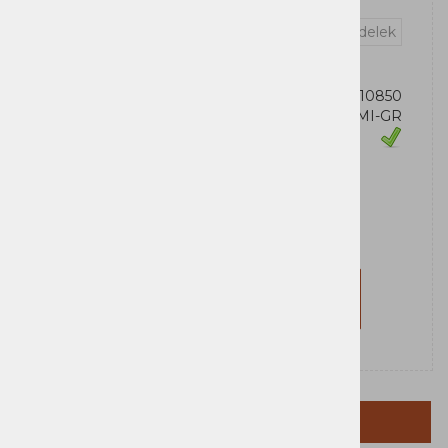
Vprašaj za izdelek
OEM:
731304410850
Šifra:
BX950MI-GR
Zaloga
APC
Za nakup morate biti prijavljeni
Prijavi se
Registriraj se
TEHNIČNI PODATKI