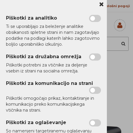
Kontakt
Proizvajalci
Splošni pogoji
Piškotki za analitiko
Ti se uporabljajo za beleženje analitike
obsikanosti spletne strani in nam zagotavljajo
Prijavi se
podatke na podlagi katerih lahko zagotovimo
Registriraj se
boljšo uporabniško izkušnjo.
Ste pozabili
geslo?
Piškotki za družabna omrežja
APC Back-UPS
Piškotki potrebni za vtičnike za deljenje
vsebin iz strani na socialna omrežja.
950VA, 230V, AVR,
Piškotki za komunikacijo na strani
Schuko Sockets
Piškotki omogočajo prikaz, kontaktiranje in
komunikacijo preko komunikacijskega
vtičnika na strani.
Piškotki za oglaševanje
So namenjeni targetiranemu oglaševanju