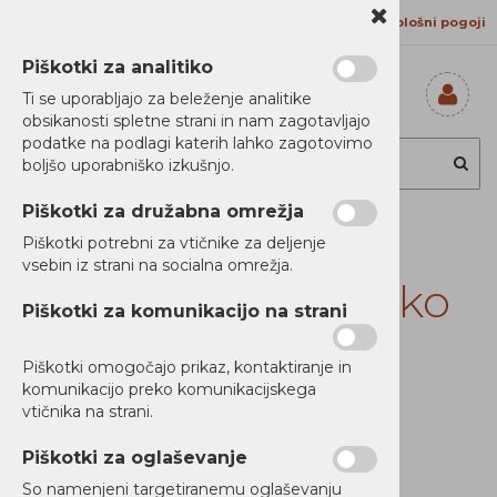
Kontakt
Proizvajalci
Splošni pogoji
Piškotki za analitiko
Ti se uporabljajo za beleženje analitike
obsikanosti spletne strani in nam zagotavljajo
Prijavi se
podatke na podlagi katerih lahko zagotovimo
Registriraj se
boljšo uporabniško izkušnjo.
Ste pozabili
geslo?
Piškotki za družabna omrežja
APC Easy UPS BV
Piškotki potrebni za vtičnike za deljenje
vsebin iz strani na socialna omrežja.
650VA, AVR, Schuko
Piškotki za komunikacijo na strani
Outlet, 230V
Piškotki omogočajo prikaz, kontaktiranje in
komunikacijo preko komunikacijskega
vtičnika na strani.
Novi Artikli
Ni zaloge
Piškotki za oglaševanje
So namenjeni targetiranemu oglaševanju