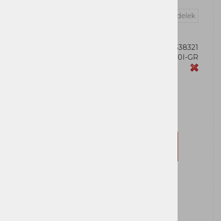
Vprašaj za izdelek
OEM:
731304338321
Šifra:
BV650I-GR
Zaloga
APC
Za nakup morate biti prijavljeni
Prijavi se
Registriraj se
Obvesti me ko bo izdelek na zalogi: