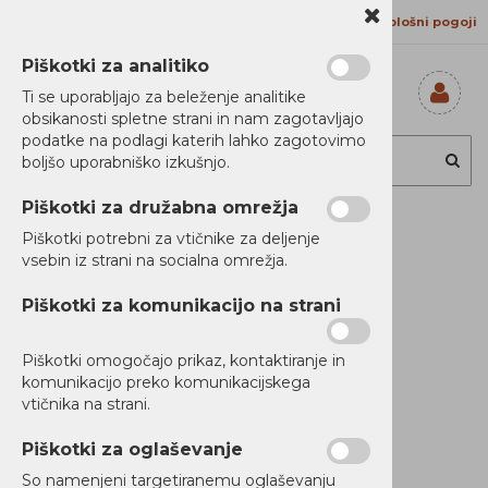
Kontakt
Proizvajalci
Splošni pogoji
Piškotki za analitiko
Ti se uporabljajo za beleženje analitike
obsikanosti spletne strani in nam zagotavljajo
Prijavi se
podatke na podlagi katerih lahko zagotovimo
Registriraj se
boljšo uporabniško izkušnjo.
Ste pozabili
geslo?
Piškotki za družabna omrežja
APC Easy UPS BV
Piškotki potrebni za vtičnike za deljenje
vsebin iz strani na socialna omrežja.
650VA, AVR, IEC
Piškotki za komunikacijo na strani
Outlet, 230V
Piškotki omogočajo prikaz, kontaktiranje in
komunikacijo preko komunikacijskega
vtičnika na strani.
Novi Artikli
Ni zaloge
Piškotki za oglaševanje
So namenjeni targetiranemu oglaševanju