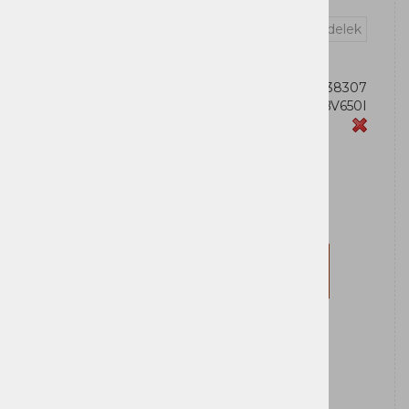
Vprašaj za izdelek
OEM:
731304338307
Šifra:
BV650I
Zaloga
APC
Za nakup morate biti prijavljeni
Prijavi se
Registriraj se
Obvesti me ko bo izdelek na zalogi: