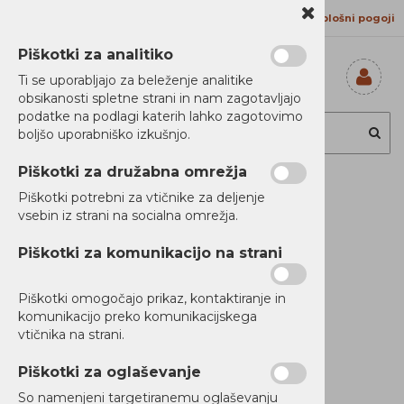
Kontakt
Proizvajalci
Splošni pogoji
Piškotki za analitiko
Ti se uporabljajo za beleženje analitike
obsikanosti spletne strani in nam zagotavljajo
Prijavi se
podatke na podlagi katerih lahko zagotovimo
Registriraj se
boljšo uporabniško izkušnjo.
Ste pozabili
geslo?
Piškotki za družabna omrežja
MS nahrbtnik za
Piškotki potrebni za vtičnike za deljenje
vsebin iz strani na socialna omrežja.
prenosnik AGON
Piškotki za komunikacijo na strani
M100
Piškotki omogočajo prikaz, kontaktiranje in
komunikacijo preko komunikacijskega
vtičnika na strani.
Piškotki za oglaševanje
So namenjeni targetiranemu oglaševanju