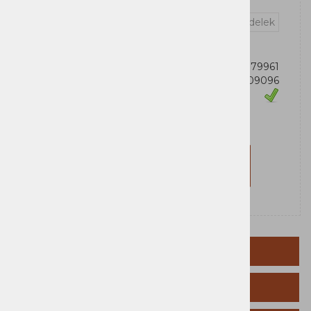
Vprašaj za izdelek
OEM:
3856005179961
Šifra:
0001209096
Zaloga
MS
Za nakup morate biti prijavljeni
Prijavi se
Registriraj se
OPIS IZDELKA
TEHNIČNI PODATKI