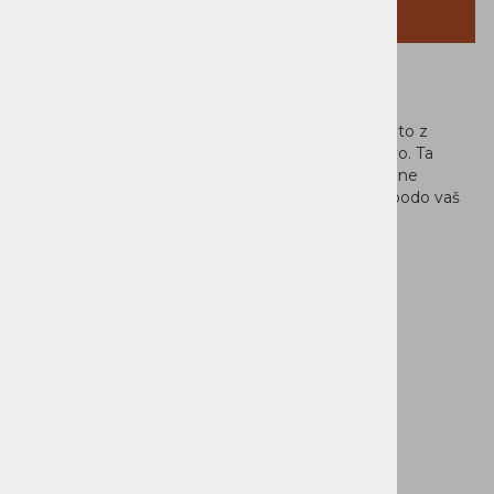
SORODNI IZDELKI
MS AGON M100
Zagotovite svojemu prenosniku kakovostno zaščito z
nahrbtnikom MS AGON M100 s preprosto zasnovo. Ta
praktični nahrbtnik vam omogoča prosto gibanje, ne
da bi obremenjeval hrbet, in ima več predalov, ki bodo vaš
računalnik in druge
potrebščine vedno imeli pri roki.
Nahrbtnik MS AGON M100 za prenosnik 15,6",
poliester, črna, vzdrževanje s suho krpo, najlon.