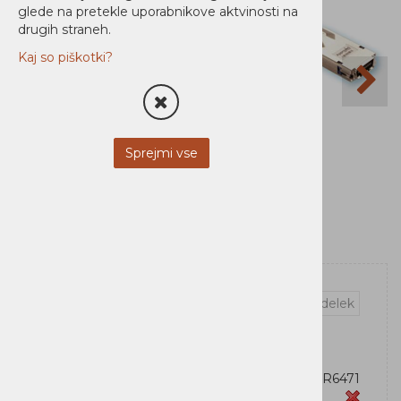
glede na pretekle uporabnikove aktvinosti na
drugih straneh.
Kaj so piškotki?
Sprejmi vse
Vprašaj za izdelek
OEM:
Šifra:
39R6471
Zaloga