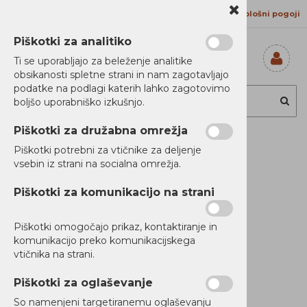
Kontakt
Proizvajalci
Splošni pogoji
Piškotki za analitiko
Ti se uporabljajo za beleženje analitike
obsikanosti spletne strani in nam zagotavljajo
Prijavi se
podatke na podlagi katerih lahko zagotovimo
Registriraj se
boljšo uporabniško izkušnjo.
Ste pozabili
geslo?
Piškotki za družabna omrežja
3m SAS Cable
Piškotki potrebni za vtičnike za deljenje
vsebin iz strani na socialna omrežja.
MegaRAID
Piškotki za komunikacijo na strani
Piškotki omogočajo prikaz, kontaktiranje in
Novi Artikli
komunikacijo preko komunikacijskega
Ni zaloge
vtičnika na strani.
Piškotki za oglaševanje
So namenjeni targetiranemu oglaševanju