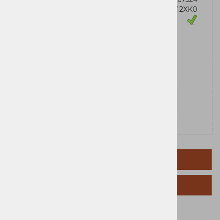
Šifra:
C242XK0
Zaloga
Lexmark
Za nakup morate biti prijavljeni
Prijavi se
Registriraj se
TEHNIČNI PODATKI
SORODNI IZDELKI
Blagovna
Lexmark