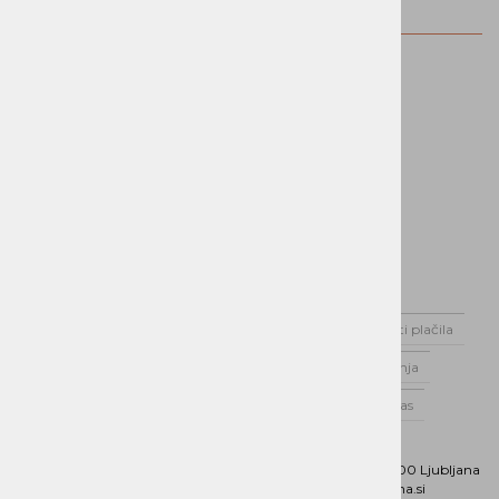
znamka
Domov
Novice
Dostava
Možnosti plačila
Varstvo podatkov
Splošni pogoji poslovanja
Poslovnik Alterna Distribucija d.o.o.
O nas
Kontaktirajte nas
Naslov:
Dunajska cesta 151, 1000 Ljubljana
Phone:
01 5202 800
Email:
b2b@alterna.si