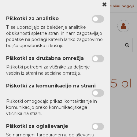
Kontakt
Proizvajalci
Splošni pogoji
Piškotki za analitiko
Ti se uporabljajo za beleženje analitike
obsikanosti spletne strani in nam zagotavljajo
Prijavi se
podatke na podlagi katerih lahko zagotovimo
Registriraj se
boljšo uporabniško izkušnjo.
Ste pozabili
geslo?
Piškotki za družabna omrežja
Toner
Piškotki potrebni za vtičnike za deljenje
vsebin iz strani na socialna omrežja.
LexC/MC2425,2535 bl
Piškotki za komunikacijo na strani
6k
Piškotki omogočajo prikaz, kontaktiranje in
komunikacijo preko komunikacijskega
vtičnika na strani.
Piškotki za oglaševanje
So namenjeni targetiranemu oglaševanju