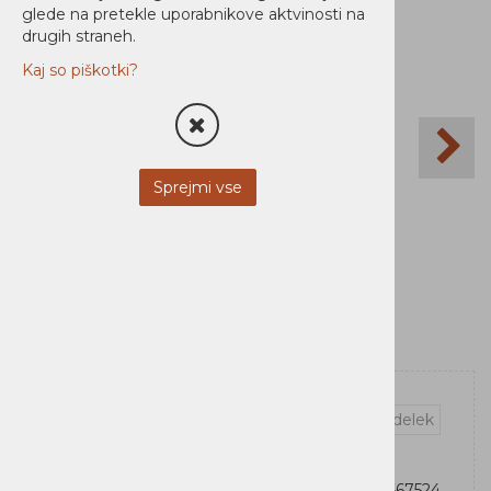
glede na pretekle uporabnikove aktvinosti na
drugih straneh.
Kaj so piškotki?
Sprejmi vse
Vprašaj za izdelek
OEM:
734646667524