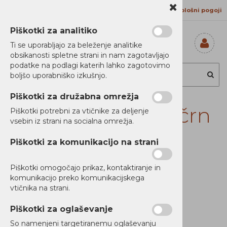
Kontakt
Proizvajalci
Splošni pogoji
Piškotki za analitiko
Ti se uporabljajo za beleženje analitike
obsikanosti spletne strani in nam zagotavljajo
Prijavi se
podatke na podlagi katerih lahko zagotovimo
Registriraj se
boljšo uporabniško izkušnjo.
Ste pozabili
geslo?
Piškotki za družabna omrežja
Toner C/MC2425 črn
Piškotki potrebni za vtičnike za deljenje
vsebin iz strani na socialna omrežja.
1k
Piškotki za komunikacijo na strani
Piškotki omogočajo prikaz, kontaktiranje in
komunikacijo preko komunikacijskega
Ni zaloge
vtičnika na strani.
Piškotki za oglaševanje
So namenjeni targetiranemu oglaševanju