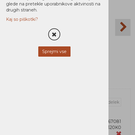
glede na pretekle uporabnikove aktvinosti na
drugih straneh.
Kaj so piškotki?
Sprejmi vse
Vprašaj za izdelek
OEM:
734646667081
Šifra:
C2320K0
Zaloga