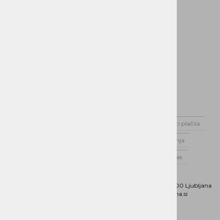
Domov
Novice
Dostava
Možnosti plačila
Varstvo podatkov
Splošni pogoji poslovanja
Poslovnik Alterna Distribucija d.o.o.
O nas
Kontaktirajte nas
Naslov:
Dunajska cesta 151, 1000 Ljubljana
Phone:
01 5202 800
Email:
b2b@alterna.si