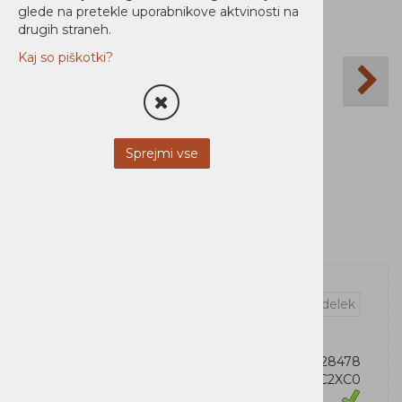
glede na pretekle uporabnikove aktvinosti na
drugih straneh.
Kaj so piškotki?
Sprejmi vse
Vprašaj za izdelek
OEM:
734646728478
Šifra:
81C2XC0
Zaloga