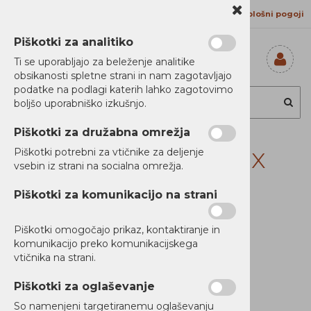
Kontakt
Proizvajalci
Splošni pogoji
Piškotki za analitiko
Ti se uporabljajo za beleženje analitike
obsikanosti spletne strani in nam zagotavljajo
Prijavi se
podatke na podlagi katerih lahko zagotovimo
Registriraj se
boljšo uporabniško izkušnjo.
Ste pozabili
geslo?
Piškotki za družabna omrežja
Toner Lex. CS/X73x
Piškotki potrebni za vtičnike za deljenje
vsebin iz strani na socialna omrežja.
moder 16.2K
Piškotki za komunikacijo na strani
Piškotki omogočajo prikaz, kontaktiranje in
komunikacijo preko komunikacijskega
vtičnika na strani.
Piškotki za oglaševanje
So namenjeni targetiranemu oglaševanju