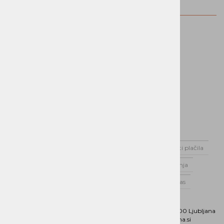
znamka
Domov
Novice
Dostava
Možnosti plačila
Varstvo podatkov
Splošni pogoji poslovanja
Poslovnik Alterna Distribucija d.o.o.
O nas
Kontaktirajte nas
Naslov:
Dunajska cesta 151, 1000 Ljubljana
Phone:
01 5202 800
Email:
b2b@alterna.si