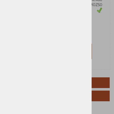
Šifra:
75M0Z50
Zaloga
Lexmark
Za nakup morate biti prijavljeni
Prijavi se
Registriraj se
TEHNIČNI PODATKI
SORODNI IZDELKI
Blagovna
Lexmark