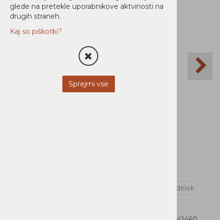
glede na pretekle uporabnikove aktvinosti na
drugih straneh.
Kaj so piškotki?
Sprejmi vse
Vprašaj za izdelek
OEM:
734646741460