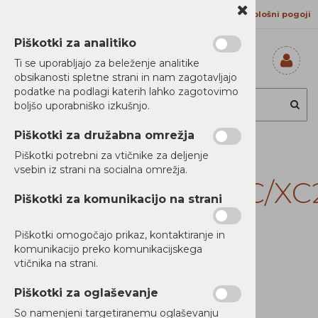
Kontakt
Proizvajalci
Splošni pogoji
Piškotki za analitiko
Ti se uporabljajo za beleženje analitike
obsikanosti spletne strani in nam zagotavljajo
Prijavi se
podatke na podlagi katerih lahko zagotovimo
Registriraj se
boljšo uporabniško izkušnjo.
Ste pozabili
geslo?
Piškotki za družabna omrežja
Lexmark
Piškotki potrebni za vtičnike za deljenje
vsebin iz strani na socialna omrežja.
CS/X53x,CS/X63x,C/XC
Piškotki za komunikacijo na strani
CMYK IK, 150K
Piškotki omogočajo prikaz, kontaktiranje in
komunikacijo preko komunikacijskega
vtičnika na strani.
Piškotki za oglaševanje
So namenjeni targetiranemu oglaševanju