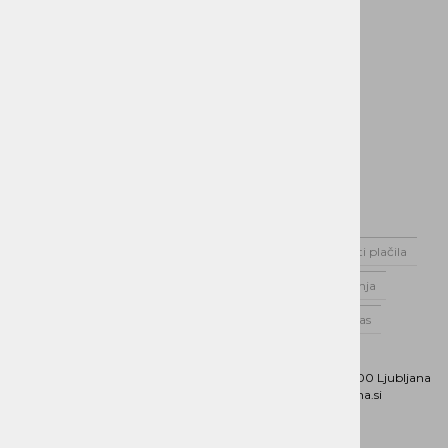
Domov
Novice
Dostava
Možnosti plačila
Varstvo podatkov
Splošni pogoji poslovanja
Poslovnik Alterna Distribucija d.o.o.
O nas
Kontaktirajte nas
Naslov:
Dunajska cesta 151, 1000 Ljubljana
Phone:
01 5202 800
Email:
b2b@alterna.si