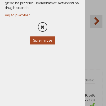
glede na pretekle uporabnikove aktvinosti na
drugih straneh.
Kaj so piškotki?
Sprejmi vse
Vprašaj za izdelek
OEM:
734646710886
Šifra:
20N2XY0
Zaloga