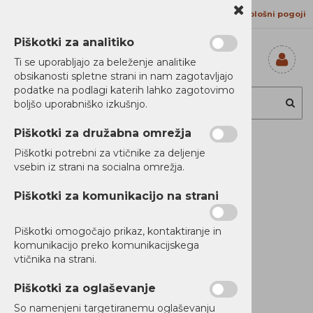
Kontakt
Proizvajalci
Splošni pogoji
Piškotki za analitiko
Ti se uporabljajo za beleženje analitike
obsikanosti spletne strani in nam zagotavljajo
Prijavi se
podatke na podlagi katerih lahko zagotovimo
Registriraj se
boljšo uporabniško izkušnjo.
Ste pozabili
geslo?
Piškotki za družabna omrežja
Toner Lexmark
Piškotki potrebni za vtičnike za deljenje
vsebin iz strani na socialna omrežja.
CS/CX431 Yellow
Piškotki za komunikacijo na strani
Piškotki omogočajo prikaz, kontaktiranje in
komunikacijo preko komunikacijskega
vtičnika na strani.
Piškotki za oglaševanje
So namenjeni targetiranemu oglaševanju