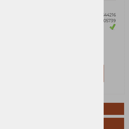
OEM:
197531544216
Šifra:
ZG38C05739
Zaloga
Lenovo
Za nakup morate biti prijavljeni
Prijavi se
Registriraj se
OPIS IZDELKA
TEHNIČNI PODATKI