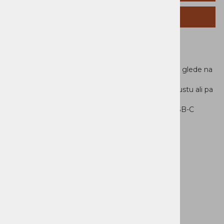
SORODNI IZDELKI
Lenovo 68W USB-C adapter
Imejte moč vedno pri roki in bodite pripravljeni ne glede na
to
ali ste na poslovnem potovanju ali uživate na dopustu ali pa
v pisarni.
Napolnite vašekompatibilne naprave z Lenovo USB-C
polnilcem.
Lastnosti:
širina 95 mm
teža 0,0899 kg
dolžina kabla 1,5 m