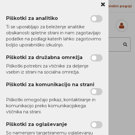
Kontakt
Proizvajalci
Splošni pogoji
Piškotki za analitiko
Ti se uporabljajo za beleženje analitike
obsikanosti spletne strani in nam zagotavljajo
Prijavi se
podatke na podlagi katerih lahko zagotovimo
Registriraj se
boljšo uporabniško izkušnjo.
Ste pozabili
geslo?
Piškotki za družabna omrežja
Lenovo polnilec
Piškotki potrebni za vtičnike za deljenje
vsebin iz strani na socialna omrežja.
USB-C 68W
Piškotki za komunikacijo na strani
Piškotki omogočajo prikaz, kontaktiranje in
komunikacijo preko komunikacijskega
vtičnika na strani.
Piškotki za oglaševanje
So namenjeni targetiranemu oglaševanju