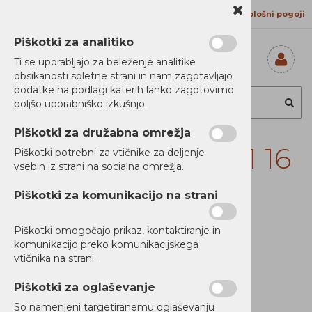
Kontakt
Proizvajalci
Splošni pogoji
Piškotki za analitiko
Ti se uporabljajo za beleženje analitike
obsikanosti spletne strani in nam zagotavljajo
Prijavi se
podatke na podlagi katerih lahko zagotovimo
Registriraj se
boljšo uporabniško izkušnjo.
Ste pozabili
geslo?
Piškotki za družabna omrežja
Lenovo Yoga 7 2v1 16
Piškotki potrebni za vtičnike za deljenje
vsebin iz strani na socialna omrežja.
R7 16/1 WUXGA
Piškotki za komunikacijo na strani
OLED NOS
Piškotki omogočajo prikaz, kontaktiranje in
komunikacijo preko komunikacijskega
vtičnika na strani.
Piškotki za oglaševanje
So namenjeni targetiranemu oglaševanju