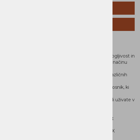
TEHNIČNI PODATKI
SORODNI IZDELKI
Lenovo Yoga 7 2-v-1
Yoga 7 2-in-1 16AGP11 združuje prilagodljivost, zmogljivost in
eleganten dizajn v napravi, ki se prilagodi vašemu načinu
dela. Z aluminijastim ohišjem v barvi
Seashell, tanko zasnovo in možnostjo uporabe v različnih
načinih omogoča več svobode pri
ustvarjanju, komunikaciji, delu in zabavi. To je prenosnik, ki
vam pomaga uresničiti ideje, ne glede
na to, ali ustvarjate vsebine, pripravljate projekte ali uživate v
multimediji.
Zmogljivost za večopravilnost in ustvarjalnost
Procesor AMD
Ryzen™ AI 7 445 skupaj s 16 GB hitrega LPDDR5X
pomnilnika zagotavlja tekoče delovanje pri