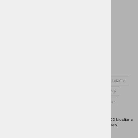
Domov
Novice
Dostava
Možnosti plačila
Varstvo podatkov
Splošni pogoji poslovanja
Poslovnik Alterna Distribucija d.o.o.
O nas
Kontaktirajte nas
Naslov:
Dunajska cesta 151, 1000 Ljubljana
Phone:
01 5202 800
Email:
b2b@alterna.si