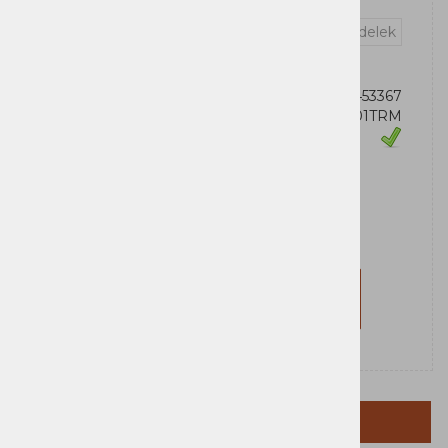
Vprašaj za izdelek
OEM:
199274453367
Šifra:
83TF001TRM
Zaloga
Lenovo
Za nakup morate biti prijavljeni
Prijavi se
Registriraj se
OPIS IZDELKA