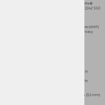
Spomin: 1TB SSD M.2 2242 PCIe® 4.0x4 NVMe®
Spominske možnosti: enpogon, do 2TB M.2 2242 SSD
Čitalec kartic: microSD čitalec kartic
Zvočniki: 4 stereo
zvočniki, 2W x2 (woofer), 2W x2 (tweeter),
optimizirano z Dolby Atmos®, Smart Amplifier(AMP)
Kamera: 5,0 MP + IR z zaščitno zaslonko (Privacy
Shutter)
Baterija: 70Wh
Adapter: brez napajalnika
Wi-Fi® 7, 802.11be 2x2 + BT5.4
Priklopi
1x USB-A (USB 5Gbps), Always On
1x USB-C®(USB 10Gbps), z USB PD 45-65W in
DisplayPort™ 1.4a
1x USB-C® (USB 10Gbps), z USB PD 45-65Win
DisplayPort™ 2.1 UHBR10
1x HDMI® 2.1, do 4K/60Hz
1x kombinirani priključek zaslušalke/mikrofon (3,5 mm)
1x microSD čitalec kartic