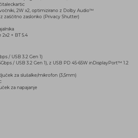
čitaleckartic
zvočniki, 2W x2, optimizirano z Dolby Audio™
 zaščitno zaslonko (Privacy Shutter)
jalnika
e 2x2 + BT 5.4
ps / USB 3.2 Gen 1)
Gbps / USB 3.2 Gen 1), z USB PD 45-65W inDisplayPort™ 1.2
ključek za slušalke/mikrofon (3,5mm)
c
juček za napajanje