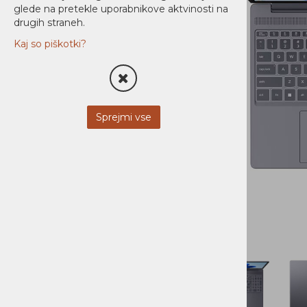
glede na pretekle uporabnikove aktvinosti na
Monitorji
drugih straneh.
Kaj so piškotki?
Dodatki
Tablični Računalniki
TISKALNIKI
Sprejmi vse
MREŽNA OPREMA
NAPAJANJE
AUDIO / VIDEO
STREŽNIKI
MOBILNA OPREMA
NI KATEGORIZIRANO