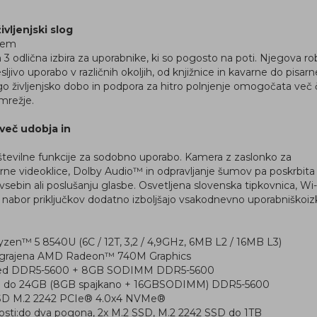
ivljenjski slog
šjem
3 odlična izbira za uporabnike, ki so pogosto na poti. Njegova r
ivo uporabo v različnih okoljih, od knjižnice in kavarne do pisarne
lgo življenjsko dobo in podpora za hitro polnjenje omogočata več
mrežje.
več udobja in
številne funkcije za sodobno uporabo. Kamera z zaslonko za
e videoklice, Dolby Audio™ in odpravljanje šumov pa poskrbita z
vsebin ali poslušanju glasbe. Osvetljena slovenska tipkovnica, Wi-
 nabor priključkov dodatno izboljšajo vsakodnevno uporabniškoiz
zen™ 5 8540U (6C / 12T, 3,2 / 4,9GHz, 6MB L2 / 16MB L3)
: vgrajena AMD Radeon™ 740M Graphics
ed DDR5-5600 + 8GB SODIMM DDR5-5600
 do 24GB (8GB spajkano + 16GBSODIMM) DDR5-5600
SD M.2 2242 PCIe® 4.0x4 NVMe®
ti:do dva pogona, 2x M.2 SSD, M.2 2242 SSD do 1TB