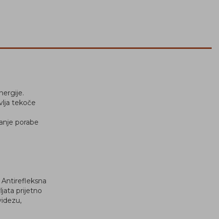
nergije.
lja tekoče
janje porabe
 Antirefleksna
jata prijetno
videzu,