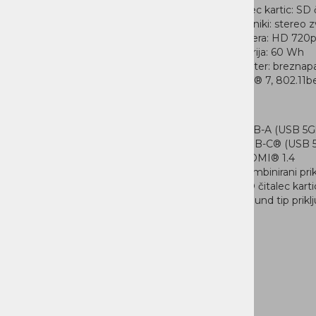
Čitalec kartic: SD 
Zvočniki: stereo 
Kamera: HD 720pz
Baterija: 60 Wh
Adapter: breznapa
Wi-Fi® 7, 802.11b
Priklopi
2xUSB-A (USB 5Gb
1x USB-C® (USB 5
1x HDMI® 1.4
1x kombinirani pri
1x SD čitalec karti
1x Round tip prikl