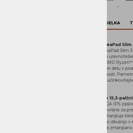
PROGRAMSKA OPREMA
DOM
OPIS IZDELKA
T
Lenovo IdeaPad Slim 
Lenovo IdeaPad Slim 3 j
potrebujejo uravnotežen
Procesor AMD Ryzen™ 5
delovanje pri delu v pis
večopravilnosti. Pametn
energije in učinkovitej
dan.
Pregleden 15,3-palčni
Velik WUXGA IPS zaslon
delovne površine za pr
površina zmanjšuje bleš
uporabniško izkušnjo v r
certifikat za zmanjšan