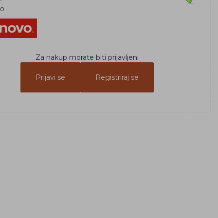
vo
Za nakup morate biti prijavljeni
Prijavi se
Registriraj se