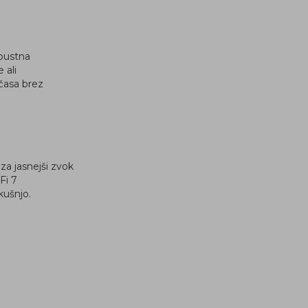
obustna
 ali
 časa brez
a jasnejši zvok
Fi 7
kušnjo.