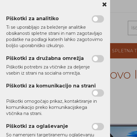
1 5202 800
b2b@alterna.si
Piškotki za analitiko
Ti se uporabljajo za beleženje analitike
obsikanosti spletne strani in nam zagotavljajo
podatke na podlagi katerih lahko zagotovimo
boljšo uporabniško izkušnjo.
DOMOV
PROIZVAJALCI
PODJETJE
SPLETNA 
Piškotki za družabna omrežja
Piškotki potrebni za vtičnike za deljenje
Lenovo 
vsebin iz strani na socialna omrežja.
RAČUNALNIKI
Piškotki za komunikacijo na strani
Prenosniki
Poslovni
Piškotki omogočajo prikaz, kontaktiranje in
Gaming
komunikacijo preko komunikacijskega
vtičnika na strani.
Za vsakdanjo rabo / Multimedijski
Prenosniki
Piškotki za oglaševanje
Namizni Računalniki
So namenjeni targetiranemu oglaševanju