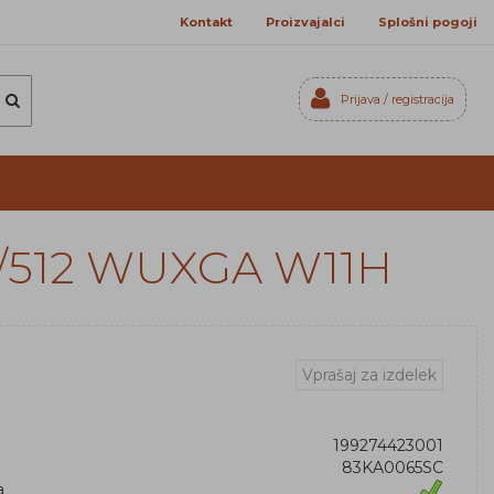
Kontakt
Proizvajalci
Splošni pogoji
Prijava / registracija
Prijavi se
Registriraj se
Ste pozabili geslo?
16/512 WUXGA W11H
Vprašaj za izdelek
199274423001
83KA0065SC
a