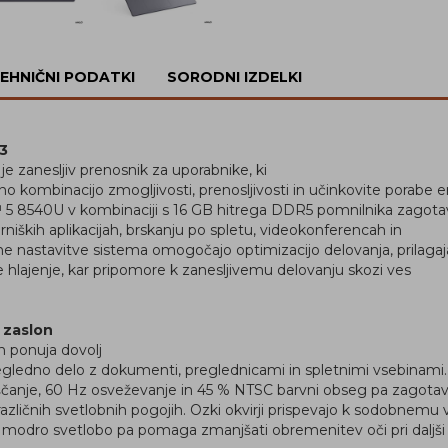
EHNIČNI PODATKI
SORODNI IZDELKI
3
e zanesljiv prenosnik za uporabnike, ki
o kombinacijo zmogljivosti, prenosljivosti in učinkovite porabe e
 8540U v kombinaciji s 16 GB hitrega DDR5 pomnilnika zagotav
arniških aplikacijah, brskanju po spletu, videokonferencah in
e nastavitve sistema omogočajo optimizacijo delovanja, prilaga
še hlajenje, kar pripomore k zanesljivemu delovanju skozi ves
 zaslon
 ponuja dovolj
egledno delo z dokumenti, preglednicami in spletnimi vsebinami.
čanje, 60 Hz osveževanje in 45 % NTSC barvni obseg pa zagotavl
azličnih svetlobnih pogojih. Ozki okvirji prispevajo k sodobnemu 
o modro svetlobo pa pomaga zmanjšati obremenitev oči pri daljši