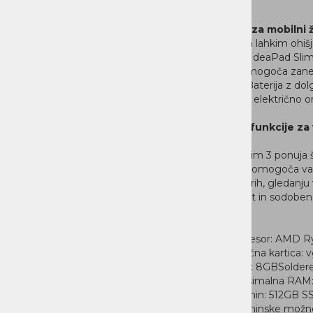
uporabi.
Praktičen za mobilni ž
S tankim in lahkim ohi
je Lenovo IdeaPad Slim 
izdelava omogoča zaneslj
potovanj. Baterija z do
priklopa na električno o
Pametne funkcije za 
varnosti
IdeaPad Slim 3 ponuja 
zasebnost omogoča varn
pri pogovorih, gledanju 
povezljivost in sodoben
Lastnosti
Procesor: AMD Ry
Grafična kartica
RAM: 8GBSolder
Maksimalna RAM:
Spomin: 512GB S
Spominske možnos