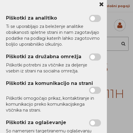
Kontakt
Proizvajalci
Splošni pogoji
Piškotki za analitiko
Ti se uporabljajo za beleženje analitike
obsikanosti spletne strani in nam zagotavljajo
Prijavi se
podatke na podlagi katerih lahko zagotovimo
Registriraj se
boljšo uporabniško izkušnjo.
Ste pozabili
geslo?
Piškotki za družabna omrežja
Lenovo IdeaPad 3
Piškotki potrebni za vtičnike za deljenje
vsebin iz strani na socialna omrežja.
Slim 15 R7 16/1
Piškotki za komunikacijo na strani
WQXGA OLED W11H
Piškotki omogočajo prikaz, kontaktiranje in
komunikacijo preko komunikacijskega
vtičnika na strani.
Ni zaloge
Piškotki za oglaševanje
So namenjeni targetiranemu oglaševanju