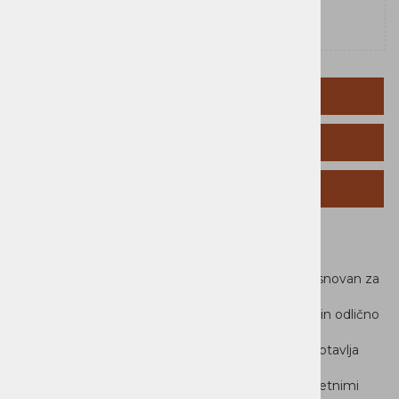
OPIS IZDELKA
TEHNIČNI PODATKI
SORODNI IZDELKI
Lenovo IdeaPad Slim 3
IdeaPad Slim 3 je tanek in sodoben prenosnik, zasnovan za
uporabnike,
ki želijo zanesljivo zmogljivost, kakovosten zaslon in odlično
mobilnost. Procesor AMD Ryzen™ 7 170
v kombinaciji z grafiko AMD Radeon™ 680M zagotavlja
hitro in tekoče delovanje pri vsakodnevnih
opravilih, večopravilnosti ter delu z dokumenti, spletnimi