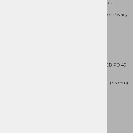
Zvočniki: stereo zvočniki, 2W x2, optimizirano z
DolbyAudio™
Kamera: FHD 1080p + IR z zaščitno zaslonko (Privacy
Shutter)
Baterija: 60Wh
Adapter: brez napajalnika
Wi-Fi® 7, 802.11be 2x2 + BT5.4
Priklopi
2x USB-A (USB 5Gbps / USB 3.2 Gen 1)
1xUSB-C® (USB 5Gbps / USB 3.2 Gen 1), z USB PD 45-
65W in DisplayPort™ 1.2
1x HDMI®1.4
1x kombinirani priključek za slušalke/mikrofon (3,5 mm)
1x SD čitaleckartic
1x Round tip priključek za napajanje