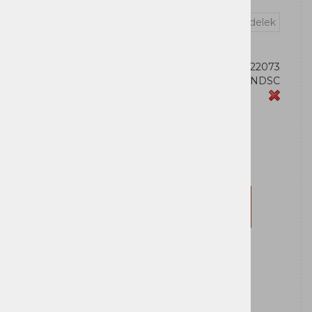
Vprašaj za izdelek
OEM:
199274422073
Šifra:
83K700NDSC
Zaloga
Lenovo
Za nakup morate biti prijavljeni
Prijavi se
Registriraj se
Obvesti me ko bo izdelek na zalogi: