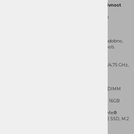
Pametna povezljivost in celodnevna produktivnost
IdeaPad Slim 3 je
opremljen z Wi-Fi® 7 za hitro in stabilno brezžično
povezavo ter 1 TB SSD diskom za hiter zagon
sistema in programov. IR kamera z zasebnostnim
zaklopom, osvetljena slovenska tipkovnica, Dolby
Audio™ in tehnologija Smart Power poskrbijo za udobno,
varno in učinkovito uporabo doma, v pisarniali na poti.
Lastnosti
Procesor: AMD Ryzen™ 7 170 (8C / 16T, 3,2 /4,75 GHz,
4MB L2 / 16MB L3)
Grafična kartica: vgrajena AMD Radeon™
680MGraphics
RAM: 8GB Soldered DDR5-4800 + 8GB SODIMM
DDR5-4800
Maksimalna RAM: do 24GB(8GB spajkano + 16GB
SODIMM) DDR5-4800
Spomin: 1TB SSD M.2 2242 PCIe® 4.0x4NVMe®
Spominske možnosti: do dva pogona, 2x M.2 SSD, M.2
2242 SSD do 1TB
Čitaleckartic: SD čitalec kartic