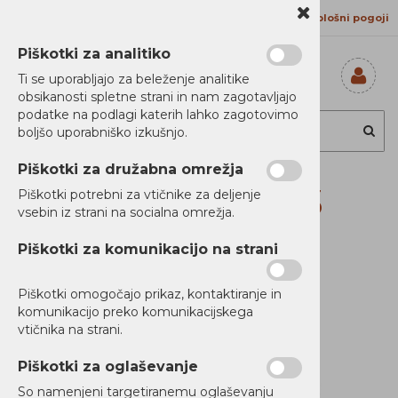
Kontakt
Proizvajalci
Splošni pogoji
Piškotki za analitiko
Ti se uporabljajo za beleženje analitike
obsikanosti spletne strani in nam zagotavljajo
Prijavi se
podatke na podlagi katerih lahko zagotovimo
Registriraj se
boljšo uporabniško izkušnjo.
Ste pozabili
geslo?
Piškotki za družabna omrežja
Lenovo IdeaPad 3
Piškotki potrebni za vtičnike za deljenje
vsebin iz strani na socialna omrežja.
Slim 15 i5 16/512
Piškotki za komunikacijo na strani
WUXGA W11H
Piškotki omogočajo prikaz, kontaktiranje in
komunikacijo preko komunikacijskega
vtičnika na strani.
Piškotki za oglaševanje
So namenjeni targetiranemu oglaševanju