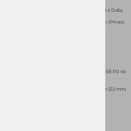
Čitalec kartic: SD čitalec kartic
Zvočniki:stereo zvočniki, 2W x2, optimizirano z Dolby
Audio™
Kamera: FHD 1080p + IR z zaščitnozaslonko (Privacy
Shutter)
Baterija: 50 Wh
Adapter: brez napajalnika
Wi-Fi®6, 802.11ax 2x2 + BT 5.2
Priklopi
2x USB-A (USB 5Gbps / USB 3.2Gen 1)
1x USB-C® (USB 5Gbps / USB 3.2 Gen 1), z USB PD 45-
65W in DisplayPort™ 1.2
1xHDMI® 1.4
1x kombinirani priključek za slušalke/mikrofon (3,5 mm)
1x SD čitaleckartic
1x Round tip priključek za napajanje