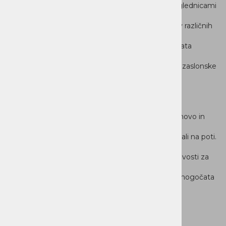
dovolj prostora za udobno delo z dokumenti, preglednicami
in spletnimi vsebinami. Antirefleksna
površina zmanjšuje bleščanje in izboljša vidljivost v različnih
svetlobnih pogojih, medtem ko 60 Hz
osveževanje in 45 % NTSC barvni obseg zagotavljata
prijetno uporabniško izkušnjo. Ozki okvirji
omogočajo sodoben videz in učinkovitejšo izrabo zaslonske
površine.
Praktičen in
sodoben za mobilno uporabo
Lenovo IdeaPad Slim 3 združuje tanko, lahko zasnovo in
vzdržljivo
izdelavo, zato je primeren za delo doma, v pisarni ali na poti.
Zlahka ga vzamete s seboj v
nahrbtniku ali torbi, hkrati pa ponuja dovolj zmogljivosti za
vsakodnevne potrebe. Baterija s
kapaciteto 50 Wh in podpora za hitro polnjenje omogočata
večjo prilagodljivost pri mobilnem
delu.
Pametne funkcije za varnost in udobje