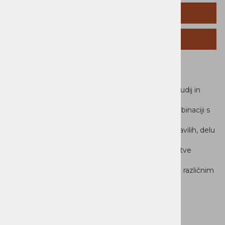
TEHNIČNI PODATKI
SORODNI IZDELKI
Lenovo IdeaPad Slim 3
Lenovo IdeaPad Slim 3 je odlična izbira za delo, študij in
domačo
uporabo. Procesor Intel® Core™ i5-13420H v kombinaciji s
16 GB hitrega DDR5 pomnilnika zagotavlja
tekoče in odzivno delovanje pri vsakodnevnih opravilih, delu
z več zavihki v brskalniku, pisarniških
aplikacijah in videokonferencah. Pametne nastavitve
sistema omogočajo optimizacijo delovanja,
učinkovitejšo porabo energije in boljše prilagajanje različnim
načinom
uporabe.
Velik zaslon za pregledno delo
15,3-palčni WUXGA IPS zaslon ponuja