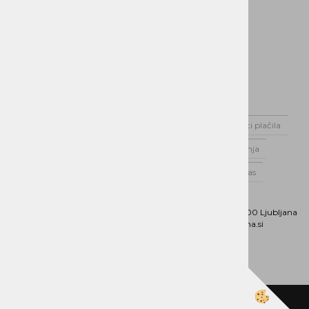
Domov
Novice
Dostava
Možnosti plačila
Varstvo podatkov
Splošni pogoji poslovanja
Poslovnik Alterna Distribucija d.o.o.
O nas
Kontaktirajte nas
Naslov:
Dunajska cesta 151, 1000 Ljubljana
Phone:
01 5202 800
Email:
b2b@alterna.si
Izdelava spletne trgovine