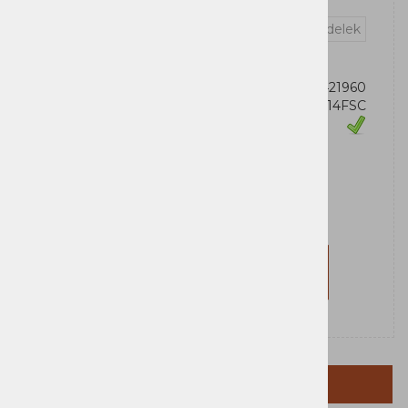
Vprašaj za izdelek
OEM:
199274421960
Šifra:
83K1014FSC
Zaloga
Lenovo
Za nakup morate biti prijavljeni
Prijavi se
Registriraj se
OPIS IZDELKA