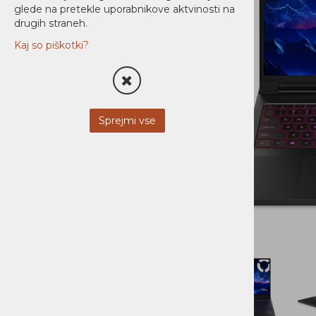
glede na pretekle uporabnikove aktvinosti na
Monitorji
drugih straneh.
Kaj so piškotki?
Dodatki
Tablični Računalniki
TISKALNIKI
Sprejmi vse
MREŽNA OPREMA
NAPAJANJE
AUDIO / VIDEO
STREŽNIKI
MOBILNA OPREMA
NI KATEGORIZIRANO