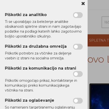
1 5202 800
b2b@alterna.si
Piškotki za analitiko
Ti se uporabljajo za beleženje analitike
obsikanosti spletne strani in nam zagotavljajo
podatke na podlagi katerih lahko zagotovimo
boljšo uporabniško izkušnjo.
DOMOV
PROIZVAJALCI
PODJETJE
SPLETNA 
Piškotki za družabna omrežja
Piškotki potrebni za vtičnike za deljenje
Lenovo L
vsebin iz strani na socialna omrežja.
RAČUNALNIKI
Piškotki za komunikacijo na strani
Prenosniki
Poslovni
Piškotki omogočajo prikaz, kontaktiranje in
Gaming
komunikacijo preko komunikacijskega
vtičnika na strani.
Za vsakdanjo rabo / Multimedijski
Prenosniki
Piškotki za oglaševanje
Namizni Računalniki
So namenjeni targetiranemu oglaševanju