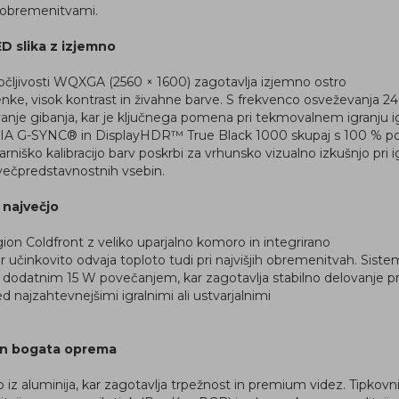
 obremenitvami.
 slika z izjemno
očljivosti WQXGA (2560 × 1600) zagotavlja izjemno ostro
tenke, visok kontrast in živahne barve. S frekvenco osveževanja
anje gibanja, kar je ključnega pomena pri tekmovalnem igranju i
DIA G-SYNC® in DisplayHDR™ True Black 1000 skupaj s 100 % po
rniško kalibracijo barv poskrbi za vrhunsko vizualno izkušnjo pri i
 večpredstavnostnih vsebin.
 največjo
on Coldfront z veliko uparjalno komoro in integrirano
činkovito odvaja toploto tudi pri najvišjih obremenitvah. Sis
dodatnim 15 W povečanjem, kar zagotavlja stabilno delovanje pr
d najzahtevnejšimi igralnimi ali ustvarjalnimi
in bogata oprema
o iz aluminija, kar zagotavlja trpežnost in premium videz. Tipkovn