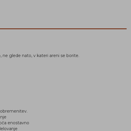
e glede nato, v kateri areni se borite.
a obremenitev.
anje
ogoča enostavno
delovanje