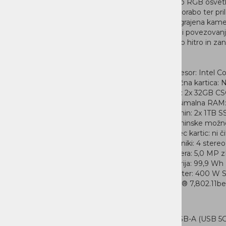
prilagodljivo RGB osvet
udobno uporabo ter pril
zvočniki, vgrajena kame
možnostmi povezovanja s
zagotavljajo hitro in zan
Lastnosti
Procesor: Intel C
Grafična kartica
RAM: 2x 32GB 
Maksimalna RAM
Spomin: 2x 1TB 
Spominske možnos
Čitalec kartic: ni č
Zvočniki: 4 stere
Kamera: 5,0 MP z
Baterija: 99,9 Wh
Adapter: 400 W Sl
Wi-Fi® 7,802.11be
Priklopi
2x USB-A (USB 5G