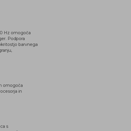
 240 Hz omogoča
ger. Podpora
kritostjo barvnega
granju,
tem omogoča
ocesorja in
ica s