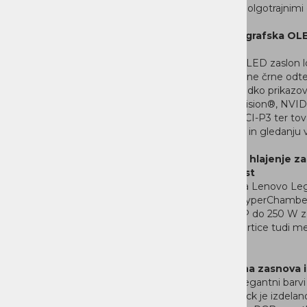
tudi med dolgotrajnimi
Kinematografska OLED
hitrostjo
16-palčni OLED zaslon l
sliko, popolne črne od
izredno gladko prikazov
za Dolby Vision®, NVI
prostora DCI-P3 ter tova
ustvarjanju in gledanju
Napredno hlajenje za
zmogljivost
Tehnologija Lenovo Legi
zasnovo HyperChamber u
skupni TDP do 250 W z 
grafične kartice tudi me
nalogami.
Premišljena zasnova 
Ohišje v elegantni barvi
Eclipse Black je izdelan