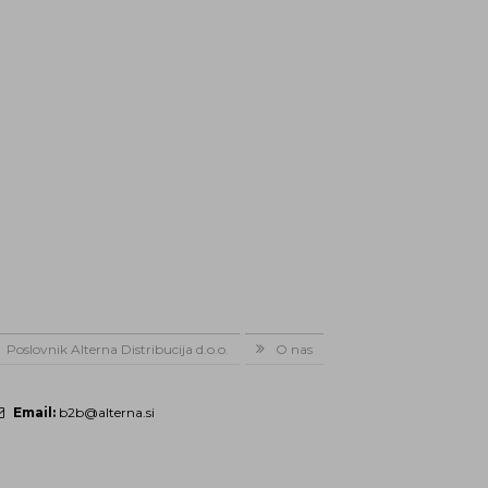
Poslovnik Alterna Distribucija d.o.o.
O nas
Email:
b2b@alterna.si