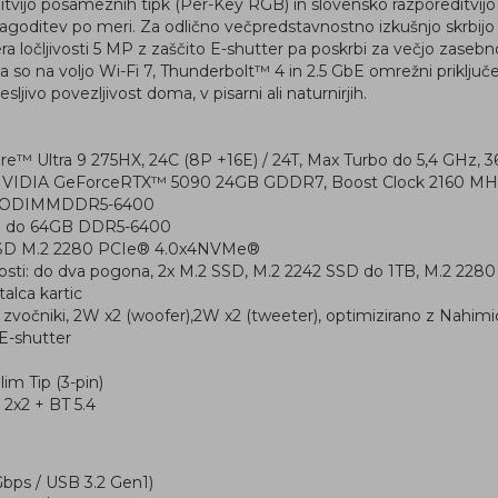
litvijo posameznih tipk (Per-Key RGB) in slovensko razporeditvi
agoditev po meri. Za odlično večpredstavnostno izkušnjo skrbijo š
ra ločljivosti 5 MP z zaščito E-shutter pa poskrbi za večjo zaseb
o na voljo Wi-Fi 7, Thunderbolt™ 4 in 2.5 GbE omrežni priključek
esljivo povezljivost doma, v pisarni ali naturnirjih.
ore™ Ultra 9 275HX, 24C (8P +16E) / 24T, Max Turbo do 5,4 GHz,
: NVIDIA GeForceRTX™ 5090 24GB GDDR7, Boost Clock 2160 MHz
CSODIMMDDR5-6400
: do 64GB DDR5-6400
SSD M.2 2280 PCIe® 4.0x4NVMe®
ti: do dva pogona, 2x M.2 SSD, M.2 2242 SSD do 1TB, M.2 228
italca kartic
o zvočniki, 2W x2 (woofer),2W x2 (tweeter), optimizirano z Nahim
E-shutter
im Tip (3-pin)
 2x2 + BT 5.4
bps / USB 3.2 Gen1)