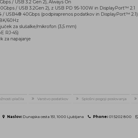
Gbps / USB 3.2 Gen 2), Always On
0Gbps / USB 3.2Gen 2), z USB PD 95-100W in DisplayPort™ 2.1
4 / USB4® 40Gbps (podpiraprenos podatkov in DisplayPort™ 2.1)
 8K/60Hz
ljuček za slušalke/mikrofon (3,5 mm)
bE RJ-45)
ček za napajanje
žnosti plačila
Varstvo podatkov
Splošni pogoji poslovanja
Naslov:
Dunajska cesta 151, 1000 Ljubljana
Phone:
01 5202 800