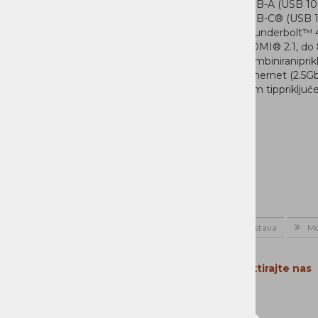
1x USB-A (USB 10
1x USB-C® (USB 1
1x Thunderbolt™ 
1x HDMI® 2.1, do
1x kombiniraniprik
1x Ethernet (2.5G
1x Slim tippriklju
Domov
Novice
Dostava
Mo
Kontaktirajte nas