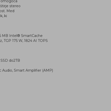
jo omogoča
tirje stereo
nost. Med
, ki
 36 MB Intel® SmartCache
, TGP 175 W, 1824 AI TOPS
0 SSD do2TB
ic Audio, Smart Amplifier (AMP)