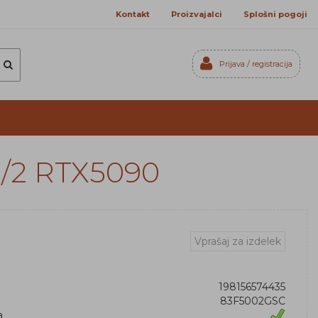
Kontakt
Proizvajalci
Splošni pogoji
Prijava / registracija
Prijavi se
Registriraj se
Ste pozabili geslo?
64/2 RTX5090
Vprašaj za izdelek
198156574435
83F5002GSC
a