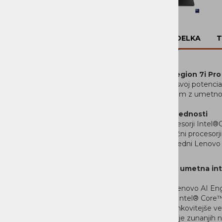
PROGRAMSKA OPREMA
DOM
OPIS IZDELKA
T
Lenovo Legion 7i Pro
Odklenite svoj potencia
prenosnikom z umetno in
Ključne prednosti
Procesorji Intel®
Grafični procesor
Napredni Lenovo 
Napredna umetna inte
Prenosnik
vključuje Lenovo AI Eng
Procesorji Intel® Core™ 
vsebin, učinkovitejše v
povezovanje zunanjih nap