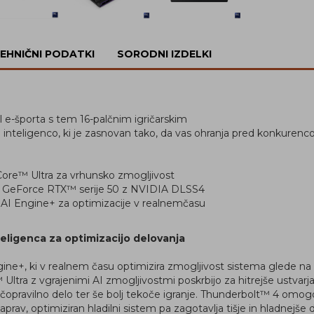
EHNIČNI PODATKI
SORODNI IZDELKI
l e-športa s tem 16-palčnim igričarskim
teligenco, ki je zasnovan tako, da vas ohranja pred konkurenco, n
Core™ Ultra za vrhunsko zmogljivost
ji GeForce RTX™ serije 50 z NVIDIA DLSS4
AI Engine+ za optimizacije v realnemčasu
ligenca za optimizacijo delovanja
ine+, ki v realnem času optimizira zmogljivost sistema glede n
Ultra z vgrajenimi AI zmogljivostmi poskrbijo za hitrejše ustvarj
ečopravilno delo ter še bolj tekoče igranje. Thunderbolt™ 4 om
rav, optimiziran hladilni sistem pa zagotavlja tišje in hladnejše 