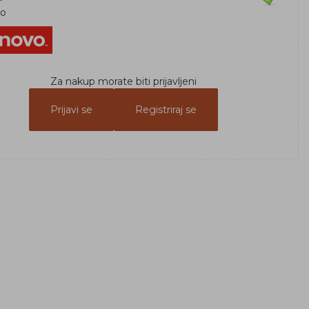
vo
Za nakup morate biti prijavljeni
Prijavi se
Registriraj se