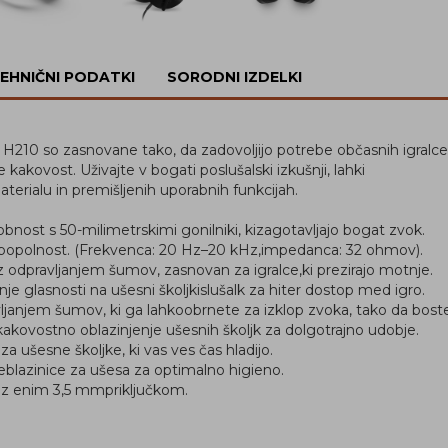
EHNIČNI PODATKI
SORODNI IZDELKI
 H210 so zasnovane tako, da zadovoljijo potrebe občasnih igralce
 kakovost. Uživajte v bogati poslušalski izkušnji, lahki
terialu in premišljenih uporabnih funkcijah.
obnost s 50-milimetrskimi gonilniki, kizagotavljajo bogat zvok.
 popolnost. (Frekvenca: 20 Hz–20 kHz,impedanca: 32 ohmov).
z odpravljanjem šumov, zasnovan za igralce,ki prezirajo motnje.
anje glasnosti na ušesni školjkislušalk za hiter dostop med igro.
janjem šumov, ki ga lahkoobrnete za izklop zvoka, tako da boste 
akovostno oblazinjenje ušesnih školjk za dolgotrajno udobje.
za ušesne školjke, ki vas ves čas hladijo.
neblazinice za ušesa za optimalno higieno.
z enim 3,5 mmpriključkom.