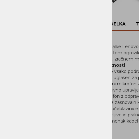
STREŽNIKI
MOBILNA OPREMA
OPIS IZDELKA
T
NI KATEGORIZIRANO
Igralne slušalke Lenovo
PROGRAMSKA OPREMA
ne da bi pri tem ogrozile
konstrukciji, zračnem ma
DOM
Glavnelastnosti
Slišite vsako podr
Zvok, uglašen za
Pasivni mikrofon 
Intuitivno upravlj
Mikrofon z odpravl
Lahka zasnovain k
Dihajočeblazinice 
Snemljive in pral
2 m mehak kabel 