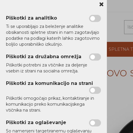
1 5202 800
b2b@alterna.si
Piškotki za analitiko
Ti se uporabljajo za beleženje analitike
obsikanosti spletne strani in nam zagotavljajo
podatke na podlagi katerih lahko zagotovimo
boljšo uporabniško izkušnjo.
DOMOV
PROIZVAJALCI
PODJETJE
SPLETNA 
Piškotki za družabna omrežja
Piškotki potrebni za vtičnike za deljenje
Lenovo 
vsebin iz strani na socialna omrežja.
RAČUNALNIKI
Piškotki za komunikacijo na strani
Prenosniki
Namizni Računalniki
Piškotki omogočajo prikaz, kontaktiranje in
Ni zaloge
komunikacijo preko komunikacijskega
Monitorji
vtičnika na strani.
Dodatki
Piškotki za oglaševanje
Električni podaljški
So namenjeni targetiranemu oglaševanju