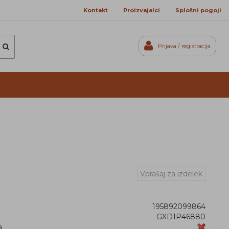
Kontakt
Proizvajalci
Splošni pogoji
Prijava / registracija
Prijavi se
Registriraj se
Ste pozabili geslo?
Vprašaj za izdelek
195892099864
GXD1P46880
a