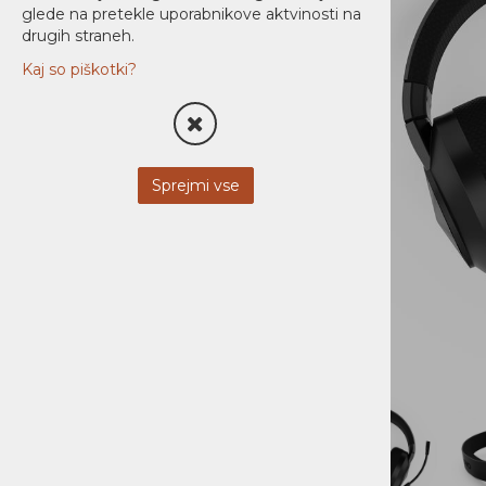
glede na pretekle uporabnikove aktvinosti na
HDMI kabli
drugih straneh.
USB dodatki
Kaj so piškotki?
Dodatki
Miške
Torbe
KVM
Sprejmi vse
Tipkovnice
Torbice
Tablični Računalniki
TISKALNIKI
MREŽNA OPREMA
NAPAJANJE
AUDIO / VIDEO