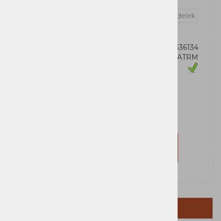
Vprašaj za izdelek
OEM:
199274336134
Šifra:
90Y600ATRM
Zaloga
Lenovo
Za nakup morate biti prijavljeni
Prijavi se
Registriraj se
OPIS IZDELKA