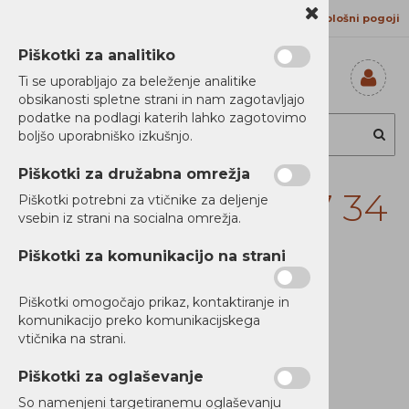
Kontakt
Proizvajalci
Splošni pogoji
Piškotki za analitiko
Ti se uporabljajo za beleženje analitike
obsikanosti spletne strani in nam zagotavljajo
Prijavi se
podatke na podlagi katerih lahko zagotovimo
Registriraj se
boljšo uporabniško izkušnjo.
Ste pozabili
geslo?
Piškotki za družabna omrežja
Lenovo Legion T7 34
Piškotki potrebni za vtičnike za deljenje
vsebin iz strani na socialna omrežja.
Ult9 128/1 NOS
Piškotki za komunikacijo na strani
RTX5080
Piškotki omogočajo prikaz, kontaktiranje in
komunikacijo preko komunikacijskega
vtičnika na strani.
Piškotki za oglaševanje
So namenjeni targetiranemu oglaševanju