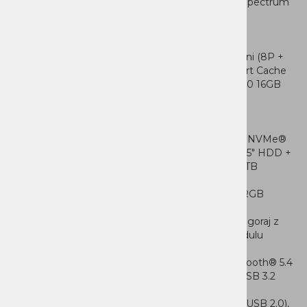
ARGB dodajajo dinamično prilagoditev z Legion Spectrum
za estetiko naslednjeravni.
Lastnosti:
Procesor: Intel® Core™ Ultra 9 285K,24-jedrni (8P +
16E) / 24-nitni, do 5,7GHz, 36MB Intel® Smart Cache
Grafična kartica: NVIDIAGeForce RTX™ 5080 16GB
GDDR7
RAM: 4x 32GB CUDIMM DDR5-6400
Maks. RAM: do 128GBDDR5-5600
Pomnilnik: 1TB SSD M.2 2280 PCIe® 4.0 x4 NVMe®
Spominske možnosti: do šestpogonov, 2x 3,5" HDD +
4x M.2 SSD, 3,5" HDD do 2TB, M.2 SSD do 2TB
Čitalec kartic: brezčitalca kartic
Hladilnik: 3x 120mm tekočinski hladilnik z ARGB
osvetlitvijo + hladilnik PCH+ hladilnik VRM
Sistemski ventilatorji: 1x zadaj z ARGB + 2x zgoraj z
ARGB + 3x spredaj zARGB (vključeno v modulu
tekočinskega hlajenja)
Povezljivost: Wi-Fi® 7 (802.11be 2x2) +Bluetooth® 5.4
Zgornji priklopi: 1x USB-C® (USB 10Gbps / USB 3.2
Gen 2), 1x USB-A (USB 5Gbps
/ USB 3.2 Gen 1), 2x USB-A (Hi-Speed USB / USB 2.0),