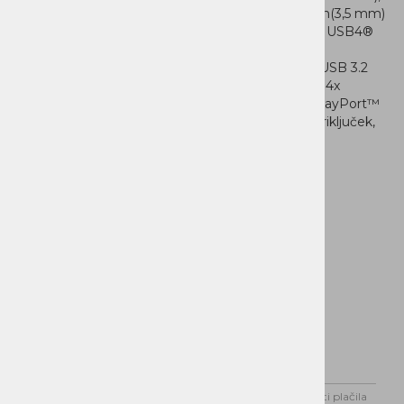
1x kombinirani priključek za slušalke/mikrofon(3,5 mm)
Priklopi zadaj: 1x USB-C® (Thunderbolt™ 4 / USB4®
40Gbps, podpora za USB PD 3.1 in
DisplayPort™ 2.1), 1x USB-A (USB 10Gbps / USB 3.2
Gen 2), 2x USB-A (Hi-Speed USB / USB 2.0), 4x
USB-A (USB 5Gbps / USB 3.2 Gen 1), 1x DisplayPort™
1.4, 1x Ethernet (2.5GbE RJ-45), 1x napajalnipriključek,
6x avdio priključki
Domov
Novice
Dostava
Možnosti plačila