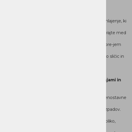
Več kot izjemna zmogljivost, vselej ohlajena
Občutite
vrhunsko zmogljivost z Legion Coldfront: tekoče hlajenje, ki
zagotavlja izjemno tiho delovanje
sistema med intenzivnimi e-športnimi sejami. Izbirajte med
tekočim ali zračnim hlajenjem, izboljšan
hladilnik VRM pa preprečuje zatikanje. Z višjim Vcore-jem
potisnite svoj procesor do maksimuma za
stabilen overclocking, kar zagotavlja hitrejše število sličic in
vrhunsko
odzivnost.
Sprostite moč in slog z brezhibnimi nadgradnjami in
popolno
prilagodljivostjo
Legion Tower 7 ima prozorno stransko ploščo za enostavne
nadgradnje brez
orodja, kar zagotavlja vrhunsko zmogljivost brez izpadov.
Njegovo sivo ohišje in 3D mrežasti okvir
zagotavljata vrhunski pretok zraka in elegantno obliko,
medtem ko osvetlitev RGB in ventilatorji