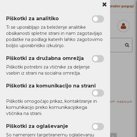
Kontakt
Proizvajalci
Splošni pogoji
Piškotki za analitiko
Ti se uporabljajo za beleženje analitike
obsikanosti spletne strani in nam zagotavljajo
Prijavi se
podatke na podlagi katerih lahko zagotovimo
Registriraj se
boljšo uporabniško izkušnjo.
Ste pozabili
geslo?
Piškotki za družabna omrežja
Piškotki potrebni za vtičnike za deljenje
Filtriraj izdelke
vsebin iz strani na socialna omrežja.
Domov
Piškotki za komunikacijo na strani
Piškotki omogočajo prikaz, kontaktiranje in
Razvrsti po:
ceni
nazivu
komunikacijo preko komunikacijskega
vtičnika na strani.
Piškotki za oglaševanje
So namenjeni targetiranemu oglaševanju
1
2
3
4
5
6
7
8
9
10