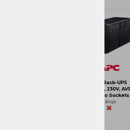
Novi Artikli
Ni zaloge
APC Back-UPS
1200VA, 230V, AVR
Schuko Sockets
Zaloga
Več
Več