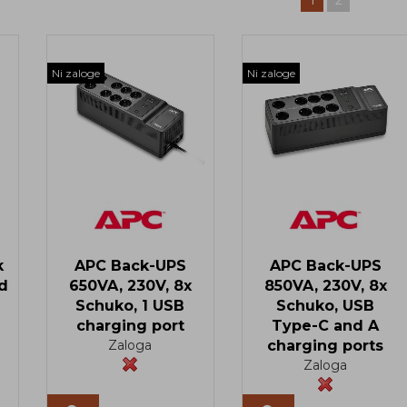
1
2
Ni zaloge
Ni zaloge
k
APC Back-UPS
APC Back-UPS
d
650VA, 230V, 8x
850VA, 230V, 8x
Schuko, 1 USB
Schuko, USB
charging port
Type-C and A
Zaloga
charging ports
Zaloga