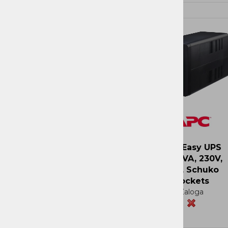
Ni zaloge
APC Easy UPS
2200VA, 230V,
AVR, Schuko
Sockets
Zaloga
Več
Več