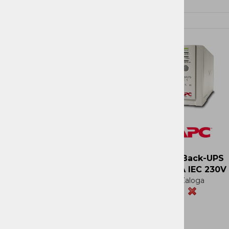
Več
Več
Ni zaloge
APC Back-UPS
650VA IEC 230V
Zaloga