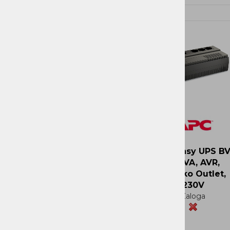
Novi Artikli
Ni zaloge
APC Easy UPS B
800VA, AVR,
Schuko Outlet,
230V
Zaloga
Več
Več