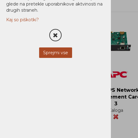
glede na pretekle uporabnikove aktvinosti na
STREŽNIKI
drugih straneh.
Novi Artikli
MOBILNA OPREMA
Kaj so piškotki?
Ni zaloge
NI KATEGORIZIRANO
PROGRAMSKA OPREMA
Sprejmi vse
DOM
BLAGOVNA ZNAMKA
APC UPS Networ
Management Car
APC
3
Zaloga