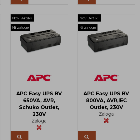
Novi Artikli
Novi Artikli
Ni zaloge
Ni zaloge
APC Easy UPS BV
APC Easy UPS BV
650VA, AVR,
800VA, AVR,IEC
Schuko Outlet,
Outlet, 230V
230V
Zaloga
Zaloga
Več