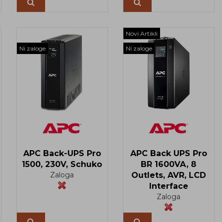
Več
Novi Artikli
Ni zaloge
Ni zaloge
APC Back-UPS Pro
APC Back UPS Pro
1500, 230V, Schuko
BR 1600VA, 8
Zaloga
Outlets, AVR, LCD
Interface
Zaloga