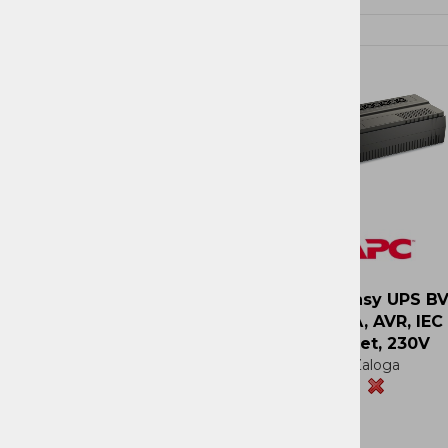
Novi Artikli
Ni zaloge
APC Easy UPS B
500VA, AVR, IEC
Outlet, 230V
Zaloga
Več
Več