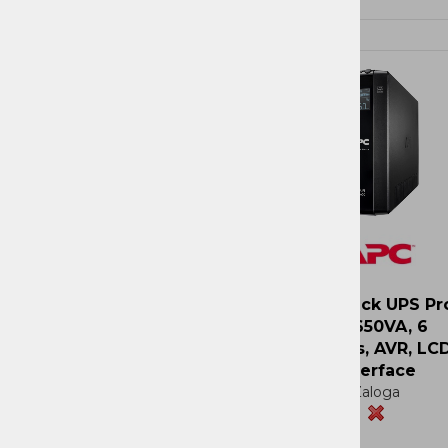
Več
Več
Novi Artikli
Ni zaloge
APC Back UPS Pr
BR 650VA, 6
Outlets, AVR, LC
Interface
Zaloga
Več
Več