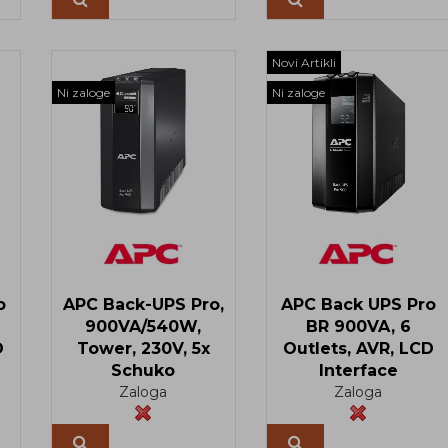
Več
Več
Novi Artikli
Ni zaloge
Ni zaloge
o
APC Back-UPS Pro,
APC Back UPS Pro
900VA/540W,
BR 900VA, 6
D
Tower, 230V, 5x
Outlets, AVR, LCD
Schuko
Interface
Zaloga
Zaloga
Več
Več