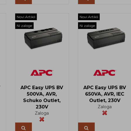
Novi Artikli
Novi Artikli
Ni zaloge
Ni zaloge
V
APC Easy UPS BV
APC Easy UPS BV
500VA, AVR,
650VA, AVR, IEC
Schuko Outlet,
Outlet, 230V
230V
Zaloga
Zaloga
Več
Več