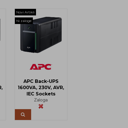
Novi Artikli
Ni zaloge
APC Back-UPS
,
1600VA, 230V, AVR,
IEC Sockets
Zaloga