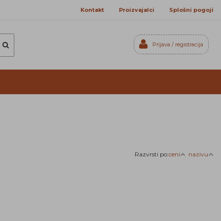
Kontakt
Proizvajalci
Splošni pogoji
Prijava / registracija
Prijavi se
Registriraj se
Ste pozabili geslo?
Razvrsti po:
ceni
nazivu