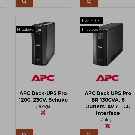
Več
Več
Novi Artikli
Ni zaloge
Ni zaloge
APC Back-UPS Pro
APC Back UPS Pro
1200, 230V, Schuko
BR 1300VA, 8
Zaloga
Outlets, AVR, LCD
Interface
Zaloga