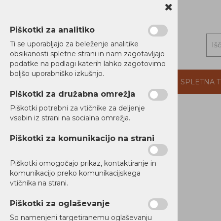
1 5202 800
b2b@alterna.si
Piškotki za analitiko
Ti se uporabljajo za beleženje analitike
obsikanosti spletne strani in nam zagotavljajo
podatke na podlagi katerih lahko zagotovimo
boljšo uporabniško izkušnjo.
DOMOV
PROIZVAJALCI
PODJETJE
SPLETNA 
Piškotki za družabna omrežja
Piškotki potrebni za vtičnike za deljenje
vsebin iz strani na socialna omrežja.
Domov
RAČUNALNIKI
Piškotki za komunikacijo na strani
TISKALNIKI
Piškotki omogočajo prikaz, kontaktiranje in
MREŽNA OPREMA
komunikacijo preko komunikacijskega
vtičnika na strani.
NAPAJANJE
Piškotki za oglaševanje
AUDIO / VIDEO
So namenjeni targetiranemu oglaševanju